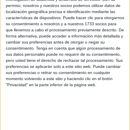
Contó cómo desde el pasado verano y hasta marzo de
permiso, nosotros y nuestros socios podemos utilizar datos de
este año, cuando Marruecos decide cerrar la frontera,
localización geográfica precisa e identificación mediante las
Ceuta venía sufriendo una llegada masiva de inmigrantes
características de dispositivos. Puede hacer clic para otorgarnos
marroquíes, menores y adultos, hasta alcanzar cotas
su consentimiento a nosotros y a nuestros 1733 socios para
que llevemos a cabo el procesamiento previamente descrito. De
nunca antes conocidas. En el caso de los menores no
forma alternativa, puede acceder a información más detallada y
acompañados la situación adquiere tintes de verdadera
cambiar sus preferencias antes de otorgar o negar su
alarma social y humanitaria, reflejó el presidente en su
consentimiento.
Tenga en cuenta que algún procesamiento de
discurso. “Para solucionar un problema directamente
sus datos personales puede no requerir de su consentimiento,
pero usted tiene el derecho de rechazar tal procesamiento. Sus
vinculado a la inmigración y que desborda nuestras
preferencias se aplicarán solo a este sitio web. Puede cambiar
capacidades, muchas llamadas de atención y peticiones al
sus preferencias o retirar su consentimiento en cualquier
Gobierno de la Nación pero ninguna respuesta
momento volviendo a este sitio y haciendo clic en el botón
encontrada. Tampoco ahora en el epicentro de la crisis.
"Privacidad" en la parte inferior de la página web.
Como consecuencia, cerca del 75% de los recursos
extraordinarios que la Ciudad ha recibido para cubrir
necesidades de emergencia social han tenido que ser
empleados en el confinamiento y realojo de estos
inmigrantes”.