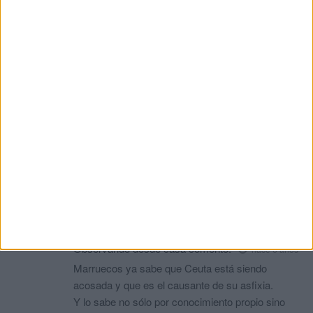
Habrá sido con mucho corazón y muy sincero. Pero
su trascendencia es mínima o nula. Nadie le va hacer
caso.
Como bien dice usted al final : " que todo el mundo
aquí en Ceuta, ya sabe que el Presidente ha estado en
el Senado", es decir que la intervención solo vale
como propaganda para los ceutíes. Nadie, repito
nadie, medios de comunicación o población española
se ha enterado ni del discurso ni de los problemas de
Ceuta.
Por tanto, el viaje y la intervención solo es propaganda
interna para Ceuta.
Observando desde casa
comentó:
hace 6 años
Marruecos ya sabe que Ceuta está siendo
acosada y que es el causante de su asfixia.
Y lo sabe no sólo por conocimiento propio sino