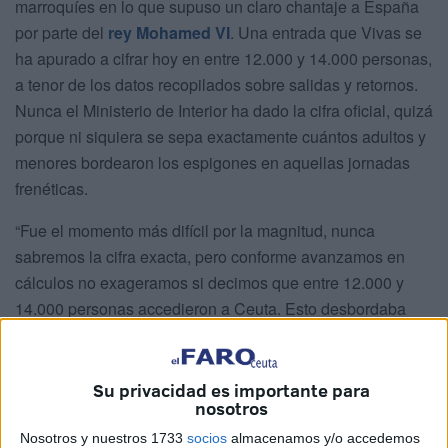
marroquíes en lo que supuso un claro chantaje a España
por parte del
rey Mohamed VI
. Una entrada que Vivas se
ha apurado a cifrar hoy en entre 12.000 y 14.000 personas,
a tenor de los datos recopilados sobre salidas y retornos.
Nunca el Ministerio de Interior ha dado la cifra oficial, quizá
porque ni siquiera se sepa exactamente cuántos adultos y
menores bordearon los espigones en aquellas jornadas
frenéticas.
“Fue el momento más difícil por la magnitud, nunca
sabremos la cifra exacta, pero conforme avanzamos en
cálculos no exageramos si decimos que entre 12.000 y
14.000 personas accedieron a Ceuta. Esto desbordaba
todas nuestras capacidades de contención y acogida.
Supuso el 15% de la población total de Ceuta, es como si
en Madrid entrara medio millón de personas de golpe”, ha
Su privacidad es importante para
nosotros
comparado la primera autoridad de la ciudad.
Nosotros y nuestros 1733
socios
almacenamos y/o accedemos