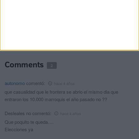
la normalidad en Ceuta
HACE 5 HORAS
¿Debes viajar a Italia con pasaporte tras
la suspensión de Schengen? Estos son
los requisitos
HACE 7 HORAS
Comments
2
autonomo
comentó:
hace 4 años
que casualidad que le frontera se abrio el mismo dia que
entraron los 10.000 marroquis el año pasado no ??
Desleales no
comentó:
hace 4 años
Que poquito te queda….
Elecciones ya