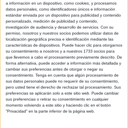
a información en un dispositivo, como cookies, y procesamos
datos personales, como identificadores únicos e información
estándar enviada por un dispositivo para publicidad y contenido
personalizado, medición de publicidad y contenido,
investigación de audiencia y desarrollo de servicios.
Con su
permiso, nosotros y nuestros socios podemos utilizar datos de
localización geográfica precisa e identificación mediante las
características de dispositivos. Puede hacer clic para otorgarnos
su consentimiento a nosotros y a nuestros 1733 socios para
que llevemos a cabo el procesamiento previamente descrito. De
forma alternativa, puede acceder a información más detallada y
cambiar sus preferencias antes de otorgar o negar su
consentimiento.
Tenga en cuenta que algún procesamiento de
sus datos personales puede no requerir de su consentimiento,
En una comparecencia oficial en el salón del Trono ante
pero usted tiene el derecho de rechazar tal procesamiento. Sus
preferencias se aplicarán solo a este sitio web. Puede cambiar
los medios de comunicación, Vivas ha confesado su
sus preferencias o retirar su consentimiento en cualquier
“percepción” de que aquello, lo que estaba pasando, “no
momento volviendo a este sitio y haciendo clic en el botón
se trataba de un incidente como los anteriores. Estaba
"Privacidad" en la parte inferior de la página web.
claro que se quería desestabilizar Ceuta para presionar a
España”. Así que, “con el alma en vilo”, asomaron esas