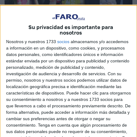
Su privacidad es importante para
nosotros
Nosotros y nuestros 1733
socios
almacenamos y/o accedemos
a información en un dispositivo, como cookies, y procesamos
datos personales, como identificadores únicos e información
estándar enviada por un dispositivo para publicidad y contenido
personalizado, medición de publicidad y contenido,
El presidente de la Ciudad, Juan Vivas, ha recorrido esta
investigación de audiencia y desarrollo de servicios.
Con su
mañana las mesas petitorias instaladas por la Asociación
permiso, nosotros y nuestros socios podemos utilizar datos de
Española Contra el Cáncer (AECC) con motivo de su
localización geográfica precisa e identificación mediante las
jornada de cuestación.
características de dispositivos. Puede hacer clic para otorgarnos
su consentimiento a nosotros y a nuestros 1733 socios para
"Se repite porque es muy necesario", ha reconocido Vivas
que llevemos a cabo el procesamiento previamente descrito. De
forma alternativa, puede acceder a información más detallada y
el trabajo de este colectivo, del que ha destacado su
cambiar sus preferencias antes de otorgar o negar su
compromiso con la sociedad en relación a un tema que
consentimiento.
Tenga en cuenta que algún procesamiento de
afecta “a todos”.
sus datos personales puede no requerir de su consentimiento,