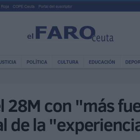
 Roja
COPE Ceuta
Portal del suscriptor
USTICIA
POLÍTICA
CULTURA
EDUCACIÓN
DEPO
el 28M con "más fu
l de la "experienci