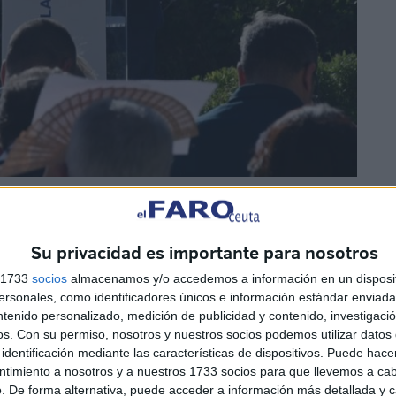
as, hubo angustia, inquietud, sensación de estar al borde
ra pedir auxilio a quien debía prestarlo, para solicitar
Su privacidad es importante para nosotros
 Ceuta, cumplimos con nuestro deber institucional”, ha
 político de precampaña.
s 1733
socios
almacenamos y/o accedemos a información en un disposit
sonales, como identificadores únicos e información estándar enviada 
ntenido personalizado, medición de publicidad y contenido, investigaci
pero ahora sigue en pie el sentar las bases de futuro de
os.
Con su permiso, nosotros y nuestros socios podemos utilizar datos 
cen”, ha indicado.
identificación mediante las características de dispositivos. Puede hacer
ntimiento a nosotros y a nuestros 1733 socios para que llevemos a ca
. De forma alternativa, puede acceder a información más detallada y 