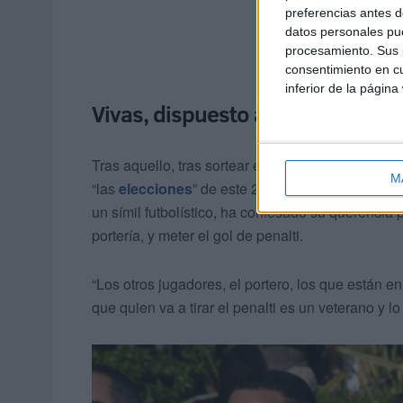
preferencias antes d
datos personales pue
procesamiento. Sus p
consentimiento en cu
inferior de la página
Vivas, dispuesto a marcar el gol
Tras aquello, tras sortear esa auténtica dentell
M
“las
elecciones
” de este 28 de mayo con “más fu
un símil futbolístico, ha confesado su querencia p
portería, y meter el gol de penalti.
“Los otros jugadores, el portero, los que están 
que quien va a tirar el penalti es un veterano y lo