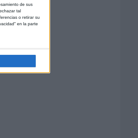
esamiento de sus
echazar tal
erencias o retirar su
vacidad" en la parte