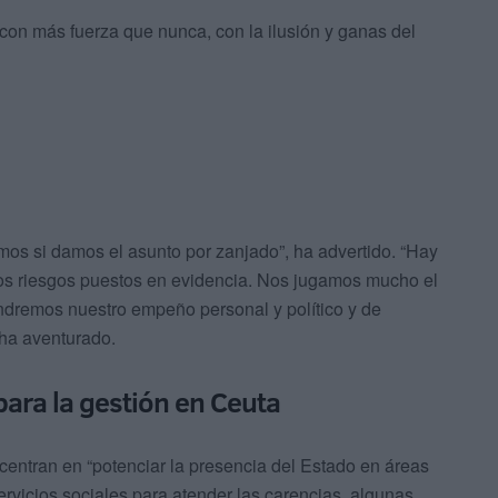
con más fuerza que nunca, con la ilusión y ganas del
os si damos el asunto por zanjado”, ha advertido. “Hay
los riesgos puestos en evidencia. Nos jugamos mucho el
ndremos nuestro empeño personal y político y de
 ha aventurado.
para la gestión en Ceuta
 centran en “potenciar la presencia del Estado en áreas
ervicios sociales para atender las carencias, algunas