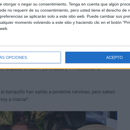
e otorgar o negar su consentimiento.
Tenga en cuenta que algún proc
de no requerir de su consentimiento, pero usted tiene el derecho de r
referencias se aplicarán solo a este sitio web. Puede cambiar sus pref
alquier momento volviendo a este sitio y haciendo clic en el botón "Pri
 web.
 el 28M
ada a la integridad de Ceuta, Vivas confiesa que asume
ÁS OPCIONES
ACEPTO
erza que nunca”. Lo hace a lo pichichi, ya que, haciendo
or disparar el balón, ya situado a 11 metros de la
en el banquillo han salido a ponerme nervioso, pero saben
 voy a marcar”.