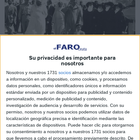
Su privacidad es importante para
nosotros
Foto: Tanja24
Nosotros y nuestros 1731
socios
almacenamos y/o accedemos
a información en un dispositivo, como cookies, y procesamos
datos personales, como identificadores únicos e información
estándar enviada por un dispositivo para publicidad y contenido
Las visitas del Rey a Tetuán nunca pasan desapercibidas
personalizado, medición de publicidad y contenido,
y son múltiples las imágenes que recopilan esos
investigación de audiencia y desarrollo de servicios.
Con su
momentos. Muchas de ellas se encuentran recogidas en la
permiso, nosotros y nuestros socios podemos utilizar datos de
exposición 'al-Azhar, antes', recientemente inaugurada en
localización geográfica precisa e identificación mediante las
características de dispositivos. Puede hacer clic para otorgarnos
la ciudad para conmemorar no solo las visitas de los
su consentimiento a nosotros y a nuestros 1731 socios para
precedentes monarcas, sino también la huella del
que llevemos a cabo el procesamiento previamente descrito. De