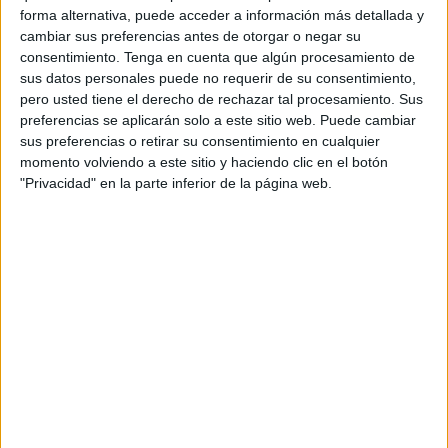
judaísmo en la ciudad.
forma alternativa, puede acceder a información más detallada y
cambiar sus preferencias antes de otorgar o negar su
En esta muestra se pueden apreciar así instantáneas
consentimiento.
Tenga en cuenta que algún procesamiento de
históricas en las que además del actual regente, Mohamed
sus datos personales puede no requerir de su consentimiento,
pero usted tiene el derecho de rechazar tal procesamiento. Sus
VI, aparecen los difuntos Mohammed V y Hassan II.
preferencias se aplicarán solo a este sitio web. Puede cambiar
También pone de relevancia la contribución de los judíos
sus preferencias o retirar su consentimiento en cualquier
de Tetuán a diversos aspectos de la vida pública de la
momento volviendo a este sitio y haciendo clic en el botón
ciudad durante importantes momentos históricos del siglo
"Privacidad" en la parte inferior de la página web.
pasado.
También retratan momentos "raros", relacionados con
transacciones comerciales y ventas entre propiedades
estatales y algunos comerciantes judíos marroquíes, así
como documentos del estado civil de judíos nacidos en la
ciudad de Tetuán.
Y es que 'al-Azhar, antes' cuenta con más de 300
documentos relacionados con ventas relacionadas con