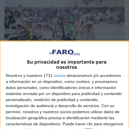
Su privacidad es importante para
nosotros
Imágenes cedidas
Nosotros y nuestros 1731
socios
almacenamos y/o accedemos
a información en un dispositivo, como cookies, y procesamos
datos personales, como identificadores únicos e información
estándar enviada por un dispositivo para publicidad y contenido
Como parte de los
programas de Atención a la Infancia
personalizado, medición de publicidad y contenido,
que desarrolla la
Fundación Cruz Blanca
y en
investigación de audiencia y desarrollo de servicios.
Con su
permiso, nosotros y nuestros socios podemos utilizar datos de
colaboración con la Agrupación Deportiva Ceuta (
AD
localización geográfica precisa e identificación mediante las
Ceuta
), 18 menores han podido disfrutar de una amena
características de dispositivos. Puede hacer clic para otorgarnos
jornada en el
Estadio Alfonso Murube
.