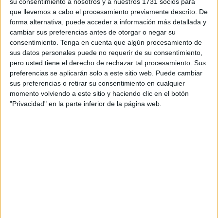
su consentimiento a nosotros y a nuestros 1731 socios para
que llevemos a cabo el procesamiento previamente descrito. De
Gracias a esta iniciativa los menores han podido disfrutar
forma alternativa, puede acceder a información más detallada y
del partido entre la
AD Ceuta y Unionistas de
cambiar sus preferencias antes de otorgar o negar su
Salamanca
, un encuentro que se llevó a cabo el pasado
consentimiento.
Tenga en cuenta que algún procesamiento de
sus datos personales puede no requerir de su consentimiento,
domingo 30 de abril.
pero usted tiene el derecho de rechazar tal procesamiento. Sus
preferencias se aplicarán solo a este sitio web. Puede cambiar
Los niños, en compañía de la fundación, acudieron al
sus preferencias o retirar su consentimiento en cualquier
estadio Alfonso Murube, “donde estuvieron disfrutando del
momento volviendo a este sitio y haciendo clic en el botón
partido y animando al equipo a pesar de la derrota”, han
"Privacidad" en la parte inferior de la página web.
destacado desde Cruz Blanca.
“Entre los objetivos de acudir a la realización de esta
actividad se encuentran: la adquisición de habilidades
sociales, ser tolerantes frente a la diversidad, fomentar el
respeto, la empatía, así como la participación de los
menores en actividades lúdico-recreativas fomentando los
hábitos saludables y deportivos”, han señalado los
encargados de organizar
la visita deportiva
.