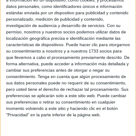
Related
Posts
datos personales, como identificadores únicos e información
estándar enviada por un dispositivo para publicidad y contenido
Persecución de la Guardia Civil a una
personalizado, medición de publicidad y contenido,
moto de agua en un pase de inmigrantes
investigación de audiencia y desarrollo de servicios.
Con su
permiso, nosotros y nuestros socios podemos utilizar datos de
HACE 22 MINUTOS
localización geográfica precisa e identificación mediante las
características de dispositivos. Puede hacer clic para otorgarnos
La Cámara de Comercio de Ceuta crea la
su consentimiento a nosotros y a nuestros 1733 socios para
Oficina de Atención al Empresario frente
que llevemos a cabo el procesamiento previamente descrito. De
a la crisis
forma alternativa, puede acceder a información más detallada y
HACE 1 HORA
cambiar sus preferencias antes de otorgar o negar su
consentimiento.
Tenga en cuenta que algún procesamiento de
La Guardia Civil localiza el cadáver de un
sus datos personales puede no requerir de su consentimiento,
varón en la almadrabeta del Recinto
pero usted tiene el derecho de rechazar tal procesamiento. Sus
HACE 2 HORAS
preferencias se aplicarán solo a este sitio web. Puede cambiar
sus preferencias o retirar su consentimiento en cualquier
El mensaje que se hace viral en Ceuta:
momento volviendo a este sitio y haciendo clic en el botón
"No dejéis de salir a la calle, lo contrario
"Privacidad" en la parte inferior de la página web.
sería entregar nuestra tierra"
HACE 2 HORAS