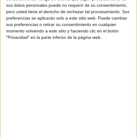
con la entrada masiva de inmigrantes en
sus datos personales puede no requerir de su consentimiento,
Ceuta
pero usted tiene el derecho de rechazar tal procesamiento. Sus
preferencias se aplicarán solo a este sitio web. Puede cambiar
HACE 2 HORAS
sus preferencias o retirar su consentimiento en cualquier
Usuarios de playas de Ceuta piden más
momento volviendo a este sitio y haciendo clic en el botón
vigilancia y limpieza tras la crisis
"Privacidad" en la parte inferior de la página web.
migratoria
HACE 2 HORAS
Consecuencias medioambientales de la
invasión de Ceuta
HACE 2 HORAS