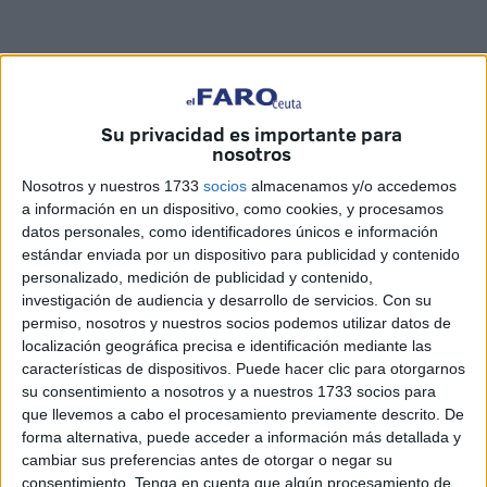
Related
Posts
Su privacidad es importante para
IU pide que el CNI explique qué informes
nosotros
pudo elaborar para advertir de la
avalancha a Ceuta
Nosotros y nuestros 1733
socios
almacenamos y/o accedemos
a información en un dispositivo, como cookies, y procesamos
HACE 19 MINUTOS
datos personales, como identificadores únicos e información
estándar enviada por un dispositivo para publicidad y contenido
Carta abierta desde Ceuta: recuperar la
personalizado, medición de publicidad y contenido,
confianza antes de que sea demasiado
investigación de audiencia y desarrollo de servicios.
Con su
tarde
permiso, nosotros y nuestros socios podemos utilizar datos de
HACE 53 MINUTOS
localización geográfica precisa e identificación mediante las
características de dispositivos. Puede hacer clic para otorgarnos
EEUU respalda la soberanía española de
su consentimiento a nosotros y a nuestros 1733 socios para
Ceuta y Melilla
que llevemos a cabo el procesamiento previamente descrito. De
HACE 1 HORA
forma alternativa, puede acceder a información más detallada y
cambiar sus preferencias antes de otorgar o negar su
111 detenidos por su presunta relación
consentimiento.
Tenga en cuenta que algún procesamiento de