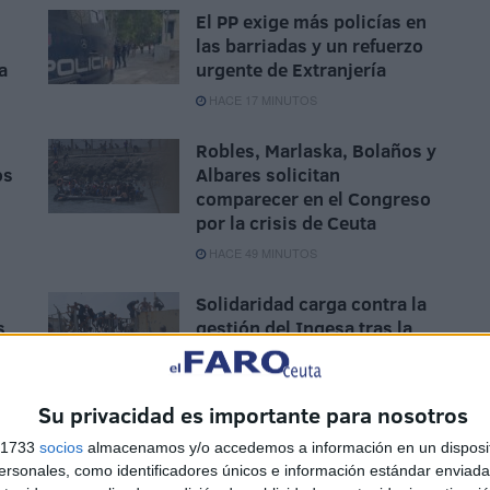
El PP exige más policías en
las barriadas y un refuerzo
a
urgente de Extranjería
HACE 17 MINUTOS
Robles, Marlaska, Bolaños y
os
Albares solicitan
comparecer en el Congreso
por la crisis de Ceuta
HACE 49 MINUTOS
Solidaridad carga contra la
s
gestión del Ingesa tras la
crisis en Ceuta: "Los
sanitarios han sido
abandonados"
Su privacidad es importante para nosotros
HACE 1 HORA
s 1733
socios
almacenamos y/o accedemos a información en un disposit
sonales, como identificadores únicos e información estándar enviada 