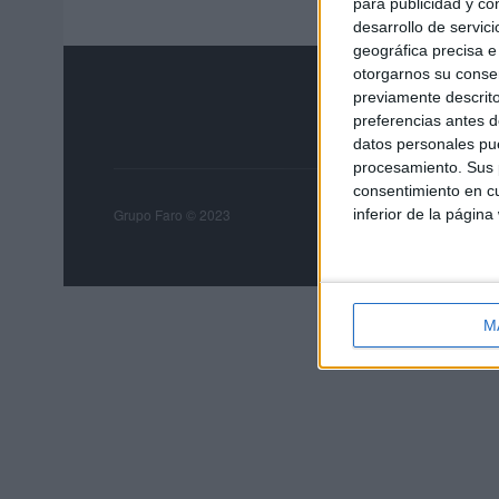
para publicidad y co
desarrollo de servici
geográfica precisa e 
otorgarnos su conse
previamente descrito
preferencias antes d
datos personales pue
procesamiento. Sus p
consentimiento en cu
Grupo Faro
Publicida
inferior de la página
Grupo Faro © 2023
M