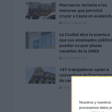
Marruecos reclama a los
menores que permitió
cruzar a Ceuta en avalanch
HACE 16 MINUTOS
La Ciudad abre la puerta a
que sus empleados públic
puedan ocupar plazas
vacantes de la UNED
HACE 26 MINUTOS
167 trabajadores optan a
convertirse en funcionario
de carrera de la Ciudad
HACE 51 MINUTOS
Nosotros y nuestro
procesamos datos per