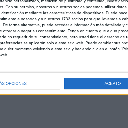
ntenido personalizado, medición de publicidad y contenido, investigaci
os.
Con su permiso, nosotros y nuestros socios podemos utilizar datos 
identificación mediante las características de dispositivos. Puede hacer
ntimiento a nosotros y a nuestros 1733 socios para que llevemos a ca
. De forma alternativa, puede acceder a información más detallada y 
e otorgar o negar su consentimiento.
Tenga en cuenta que algún proc
de no requerir de su consentimiento, pero usted tiene el derecho de r
referencias se aplicarán solo a este sitio web. Puede cambiar sus pref
alquier momento volviendo a este sitio y haciendo clic en el botón "Pri
d
Contacto
Aviso legal – Protección de datos
Política de cookies
P
 web.
ÁS OPCIONES
ACEPTO