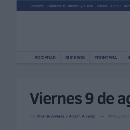
Contacto
Horarios de Barcos by Kikoto
Vuelos
Sorteo Cruz
SOCIEDAD
SUCESOS
FRONTERA
J
Viernes 9 de 
Por
Vicente Álvarez y Adrián Álvarez
09/08/2019 -