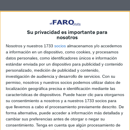
Related
Posts
Su privacidad es importante para
nosotros
Carta de los vecinos de Arcos Quebrados
HACE 6 HORAS
Nosotros y nuestros 1733
socios
almacenamos y/o accedemos
a información en un dispositivo, como cookies, y procesamos
Disparos en el Príncipe y un herido por
datos personales, como identificadores únicos e información
arma blanca
estándar enviada por un dispositivo para publicidad y contenido
personalizado, medición de publicidad y contenido,
HACE 6 HORAS
investigación de audiencia y desarrollo de servicios.
Con su
Orgullo de un pueblo que nunca pierde
permiso, nosotros y nuestros socios podemos utilizar datos de
su humanidad
localización geográfica precisa e identificación mediante las
características de dispositivos. Puede hacer clic para otorgarnos
HACE 7 HORAS
su consentimiento a nosotros y a nuestros 1733 socios para
que llevemos a cabo el procesamiento previamente descrito. De
Aplazado el amistoso entre el Ittihad de
forma alternativa, puede acceder a información más detallada y
Tánger y el FC Barcelona
cambiar sus preferencias antes de otorgar o negar su
HACE 7 HORAS
consentimiento.
Tenga en cuenta que algún procesamiento de