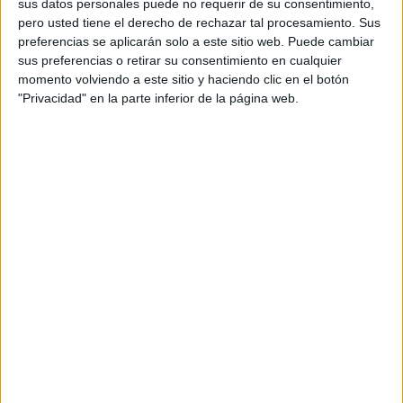
sus datos personales puede no requerir de su consentimiento,
El PP denuncia en el Parlamento Europeo
pero usted tiene el derecho de rechazar tal procesamiento. Sus
la "inacción" de Sánchez ante la crisis de
preferencias se aplicarán solo a este sitio web. Puede cambiar
Ceuta
sus preferencias o retirar su consentimiento en cualquier
HACE 8 HORAS
momento volviendo a este sitio y haciendo clic en el botón
"Privacidad" en la parte inferior de la página web.
Preocupación por las fotos de menores
con soldados trasladados a la frontera
HACE 8 HORAS