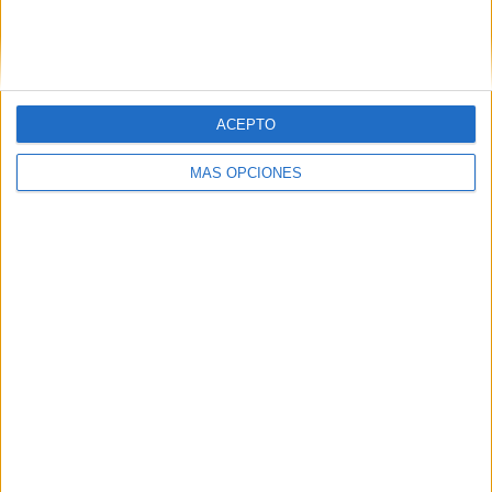
Grupo Faro
Publicidad
Contacto
Aviso legal – Protección de datos
Política de cookies
Política de privacidad
Política editorial
Términos de uso
ACEPTO
Grupo Faro © 2023
MÁS OPCIONES