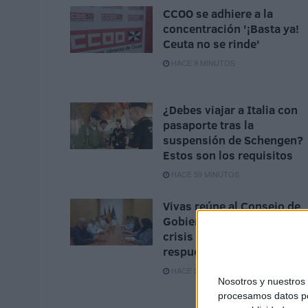
CCOO se adhiere a la
concentración '¡Basta ya!
Ceuta no se rinde'
HACE 9 MINUTOS
¿Debes viajar a Italia con
pasaporte tras la
suspensión de Schengen?
Estos son los requisitos
HACE 59 MINUTOS
Vivas reúne al Consejo de
Gobierno para abordar la
crisis y reclamar una
respuesta europea
HACE 2 HORAS
Nosotros y nuestro
procesamos datos per