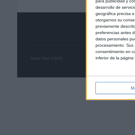
para publicidad y co
desarrollo de servici
geográfica precisa e 
otorgarnos su conse
previamente descrito
preferencias antes d
datos personales pue
procesamiento. Sus p
consentimiento en cu
Grupo Faro
Publicida
inferior de la página
Grupo Faro © 2023
M