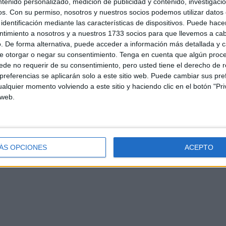
ntenido personalizado, medición de publicidad y contenido, investigaci
os.
Con su permiso, nosotros y nuestros socios podemos utilizar datos 
identificación mediante las características de dispositivos. Puede hacer
ntimiento a nosotros y a nuestros 1733 socios para que llevemos a ca
. De forma alternativa, puede acceder a información más detallada y 
e otorgar o negar su consentimiento.
Tenga en cuenta que algún proc
de no requerir de su consentimiento, pero usted tiene el derecho de r
referencias se aplicarán solo a este sitio web. Puede cambiar sus pref
alquier momento volviendo a este sitio y haciendo clic en el botón "Pri
d
Contacto
Aviso legal – Protección de datos
Política de cookies
P
 web.
ÁS OPCIONES
ACEPTO