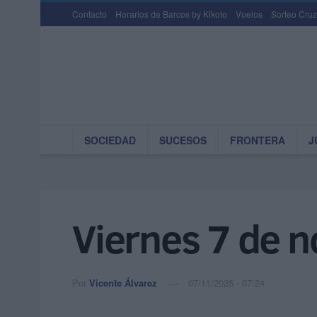
Contacto
Horarios de Barcos by Kikoto
Vuelos
Sorteo Cruz
SOCIEDAD
SUCESOS
FRONTERA
J
Viernes 7 de 
Por
Vicente Álvarez
07/11/2025 - 07:24