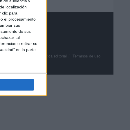
ón de audiencia y
de localización
 clic para
bo el procesamiento
cambiar sus
esamiento de sus
echazar tal
erencias o retirar su
vacidad" en la parte
olítica de privacidad
Política editorial
Términos de uso