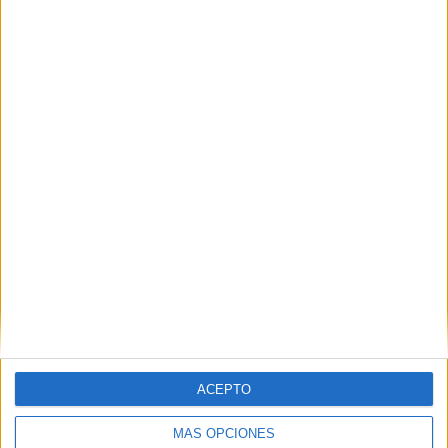
los dispositivos 'extra' con más de 500
atenciones
HACE 1 HORA
CCOO se adhiere a la concentración
'¡Basta ya! Ceuta no se rinde'
HACE 2 HORAS
ACEPTO
MÁS OPCIONES