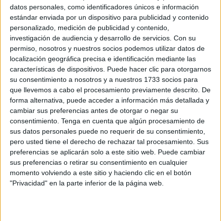
Related
Posts
datos personales, como identificadores únicos e información
estándar enviada por un dispositivo para publicidad y contenido
personalizado, medición de publicidad y contenido,
Sociedad caballa: el bautizo de Fidela en
investigación de audiencia y desarrollo de servicios.
Con su
Los Remedios
permiso, nosotros y nuestros socios podemos utilizar datos de
HACE 20 MINUTOS
localización geográfica precisa e identificación mediante las
características de dispositivos. Puede hacer clic para otorgarnos
“Toca resistir”: Vivas reclama al Estado
su consentimiento a nosotros y a nuestros 1733 socios para
una respuesta inmediata para recuperar
que llevemos a cabo el procesamiento previamente descrito. De
la normalidad en Ceuta
forma alternativa, puede acceder a información más detallada y
HACE 25 MINUTOS
cambiar sus preferencias antes de otorgar o negar su
consentimiento.
Tenga en cuenta que algún procesamiento de
Condenado tras entrar en una casa: se
sus datos personales puede no requerir de su consentimiento,
llegó a meter en la cama de su dueña
pero usted tiene el derecho de rechazar tal procesamiento. Sus
preferencias se aplicarán solo a este sitio web. Puede cambiar
HACE 33 MINUTOS
sus preferencias o retirar su consentimiento en cualquier
A prisión el piloto de la moto de agua que
momento volviendo a este sitio y haciendo clic en el botón
quiso huir de la Guardia Civil
"Privacidad" en la parte inferior de la página web.
HACE 50 MINUTOS
Ingesa presta 391 asistencias y refuerza