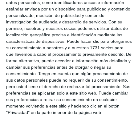
datos personales, como identificadores únicos e información
Related
Posts
estándar enviada por un dispositivo para publicidad y contenido
personalizado, medición de publicidad y contenido,
Jáudenes recibe a la Patrona con una
investigación de audiencia y desarrollo de servicios.
Con su
petalá y el estreno de 'Señora'
permiso, nosotros y nuestros socios podemos utilizar datos de
HACE 5 HORAS
localización geográfica precisa e identificación mediante las
características de dispositivos. Puede hacer clic para otorgarnos
Los centros educativos deben
su consentimiento a nosotros y a nuestros 1731 socios para
preservarse para el desarrollo de su
que llevemos a cabo el procesamiento previamente descrito. De
función esencial
forma alternativa, puede acceder a información más detallada y
cambiar sus preferencias antes de otorgar o negar su
HACE 5 HORAS
consentimiento.
Tenga en cuenta que algún procesamiento de
Cuando las palabras dejan de describir la
sus datos personales puede no requerir de su consentimiento,
realidad
pero usted tiene el derecho de rechazar tal procesamiento. Sus
preferencias se aplicarán solo a este sitio web. Puede cambiar
HACE 5 HORAS
sus preferencias o retirar su consentimiento en cualquier
momento volviendo a este sitio y haciendo clic en el botón
El asesoramiento profesional: el escudo
"Privacidad" en la parte inferior de la página web.
militar contra la desinformación en redes
HACE 5 HORAS
El inicio del curso escolar este año… con