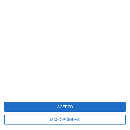
sabor a pérdida
HACE 6 HORAS
La factura
HACE 6 HORAS
ACEPTO
MÁS OPCIONES