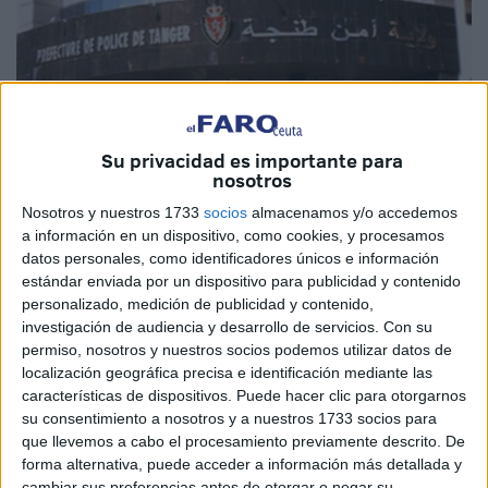
Su privacidad es importante para
nosotros
Nosotros y nuestros 1733
socios
almacenamos y/o accedemos
a información en un dispositivo, como cookies, y procesamos
Imagen cedida
datos personales, como identificadores únicos e información
estándar enviada por un dispositivo para publicidad y contenido
personalizado, medición de publicidad y contenido,
investigación de audiencia y desarrollo de servicios.
Con su
Un vídeo publicado en redes sociales dio pie a una
permiso, nosotros y nuestros socios podemos utilizar datos de
localización geográfica precisa e identificación mediante las
investigación sobre un supuesto soborno a un policía
características de dispositivos. Puede hacer clic para otorgarnos
encargado de vigilar el tráfico. Fue el Departamento de
su consentimiento a nosotros y a nuestros 1733 socios para
Seguridad de Tánger el encargado de las indagaciones
que llevemos a cabo el procesamiento previamente descrito. De
que determinaron que no hubo negligencia por parte del
forma alternativa, puede acceder a información más detallada y
cambiar sus preferencias antes de otorgar o negar su