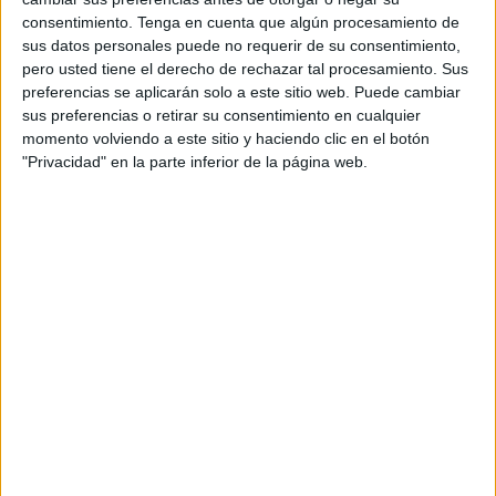
oficial.
consentimiento.
Tenga en cuenta que algún procesamiento de
sus datos personales puede no requerir de su consentimiento,
En el vídeo aparecía el agente de tráfico emitiendo una
pero usted tiene el derecho de rechazar tal procesamiento. Sus
infracción a un conductor, acompañado de un falso
preferencias se aplicarán solo a este sitio web. Puede cambiar
comentario insinuando un soborno al oficial de policía
sus preferencias o retirar su consentimiento en cualquier
encargado de regular la circulación.
momento volviendo a este sitio y haciendo clic en el botón
"Privacidad" en la parte inferior de la página web.
Una vez que tuvieron conocimiento sobre lo que estaba
ocurriendo, la Prefectura de Seguridad de Tánger hizo la
respectiva revisión de la cámara portátil del oficial de
policía que aparece en el video, además de examinar las
secciones del sistema informático para gestionar los
círculos de la policía.
Se aclaró que el incidente tuvo lugar en la Plaza Kuwait de
la ciudad de Tánger el 14 de mayo de 2023, a las nueve
en punto y cinco minutos por la noche.
Sobre lo que puede verse en el audiovisual, la