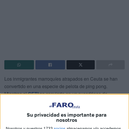
Los inmigrantes marroquíes atrapados en Ceuta se han
convertido en una especie de pelota de ping pong.
Mientras el
CETI
se convierte en un sucedáneo de
acogida de inmigrantes –todavía no se nos ha explicado
qué diferencia hay entre acoger a unos sí y a otros no-, la
Su privacidad es importante para
Ciudad ha decidido que el mejor lugar para tener a más de
nosotros
cien personas, entre hombres y mujeres,
es una nave del
Nosotros y nuestros 1733
socios
almacenamos y/o accedemos