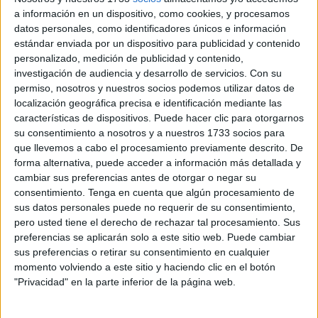
Tarajal.
a información en un dispositivo, como cookies, y procesamos
datos personales, como identificadores únicos e información
Si los vecinos del pabellón deportivo de La Libertad
estándar enviada por un dispositivo para publicidad y contenido
sacaron hasta sus cacerolas en protesta
, son ahora los
personalizado, medición de publicidad y contenido,
empresarios de este recinto privado los que recelan de
investigación de audiencia y desarrollo de servicios.
Con su
que una de esas naves se haya convertido en albergue
permiso, nosotros y nuestros socios podemos utilizar datos de
localización geográfica precisa e identificación mediante las
para inmigrantes con las consecuencias que esto puede
características de dispositivos. Puede hacer clic para otorgarnos
conllevar.
su consentimiento a nosotros y a nuestros 1733 socios para
que llevemos a cabo el procesamiento previamente descrito. De
La pasada noche, la primera de la estancia de los
forma alternativa, puede acceder a información más detallada y
trasladados, varios de los marroquíes merodearon por las
cambiar sus preferencias antes de otorgar o negar su
instalaciones del polígono y algunos llegaron a saltar las
consentimiento.
Tenga en cuenta que algún procesamiento de
sus datos personales puede no requerir de su consentimiento,
verjas del recinto para escapar del lugar, usando como vía
pero usted tiene el derecho de rechazar tal procesamiento. Sus
de escape la puerta principal. “¿Quién se va a hacer cargo
preferencias se aplicarán solo a este sitio web. Puede cambiar
de los destrozos que puedan ocasionar en el polígono?”,
sus preferencias o retirar su consentimiento en cualquier
se preguntan. “Hablamos de un recinto privado formado
momento volviendo a este sitio y haciendo clic en el botón
"Privacidad" en la parte inferior de la página web.
por una comunidad de propietarios que pagan su cuota de
comunidad mensualmente”, detallan.