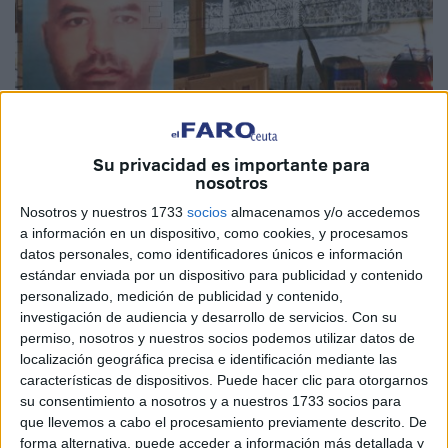
Su privacidad es importante para
nosotros
Nosotros y nuestros 1733
socios
almacenamos y/o accedemos
a información en un dispositivo, como cookies, y procesamos
La familia de Fouad El Youssfi pide encarecidamente que
datos personales, como identificadores únicos e información
estándar enviada por un dispositivo para publicidad y contenido
quien tenga una pista, un rastro de su paradero, lo
personalizado, medición de publicidad y contenido,
comunique de inmediato. No saben nada de él desde el 5
investigación de audiencia y desarrollo de servicios.
Con su
de septiembre: más de un mes sin noticias, más de un mes
permiso, nosotros y nuestros socios podemos utilizar datos de
sin comunicación. La historia de Fouad se pierde cuando
localización geográfica precisa e identificación mediante las
características de dispositivos. Puede hacer clic para otorgarnos
esa madrugada decidió cruzar a Ceuta a nado desde
su consentimiento a nosotros y a nuestros 1733 socios para
Marruecos
. Lo hizo como otros tantos nadadores,
que llevemos a cabo el procesamiento previamente descrito. De
confiado en llegar a la meta que no era otra que estar con
forma alternativa, puede acceder a información más detallada y