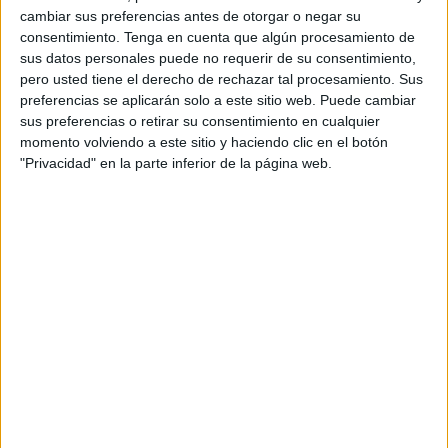
su mujer, en Ceuta. Enfundado en un traje de neopreno,
cambiar sus preferencias antes de otorgar o negar su
consentimiento.
Tenga en cuenta que algún procesamiento de
Fouad informó de que esa noche sortearía el espigón de
sus datos personales puede no requerir de su consentimiento,
Benzú
para estar con su familia, pero nunca llegó.
pero usted tiene el derecho de rechazar tal procesamiento. Sus
preferencias se aplicarán solo a este sitio web. Puede cambiar
En nuestra ciudad hay una esposa y unos hijos que le
sus preferencias o retirar su consentimiento en cualquier
echan de menos, pero sobre todo que quieren tener
momento volviendo a este sitio y haciendo clic en el botón
noticias de su paradero. Se ha presentado denuncia en la
"Privacidad" en la parte inferior de la página web.
Jefatura Superior de Policía, hartos de esperar a que
hubiera novedades. Fouad pasará oficialmente a formar
parte del fichero de desaparecidos hasta que den con
alguna pista que conduzca a su estado.
El cierre de la frontera está dejando muchas víctimas en el
camino. Demasiadas. Víctimas a este lado y también al
otro, amén de cuantiosas desapariciones. El Faro de
Ceuta recoge decenas de historias de madres, padres o
esposas que quieren saber dónde están sus parejas o sus
descendientes. Y el rastro de todos ellos es común: se