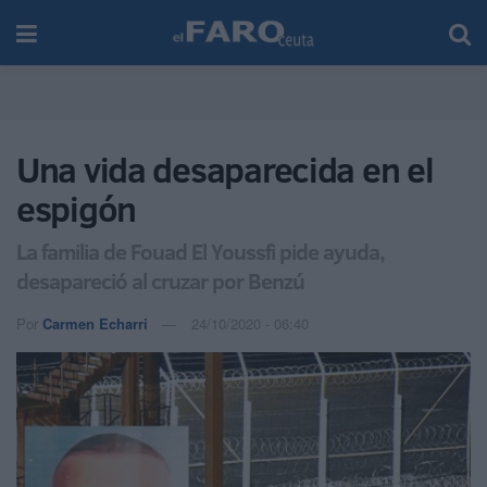
Una vida desaparecida en el
espigón
La familia de Fouad El Youssfi pide ayuda,
desapareció al cruzar por Benzú
Por
Carmen Echarri
24/10/2020 - 06:40