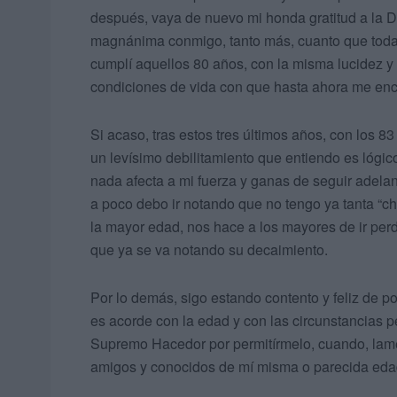
después, vaya de nuevo mi honda gratitud a la D
magnánima conmigo, tanto más, cuanto que todav
cumplí aquellos 80 años, con la misma lucidez y
condiciones de vida con que hasta ahora me enc
Si acaso, tras estos tres últimos años, con los 8
un levísimo debilitamiento que entiendo es lógic
nada afecta a mi fuerza y ganas de seguir adela
a poco debo ir notando que no tengo ya tanta “c
la mayor edad, nos hace a los mayores de ir perd
que ya se va notando su decaimiento.
Por lo demás, sigo estando contento y feliz de 
es acorde con la edad y con las circunstancias 
Supremo Hacedor por permitírmelo, cuando, lame
amigos y conocidos de mí misma o parecida eda