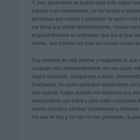
Y, eso, igualmente es bueno para todo mayor qu
trabajar o en entretenerse, no da tiempo a ocup
perversas que nublen o perturben la razón o los
me tenía que jubilar definitivamente, incluso me
enganchándome al ordenador, que fue el que me 
mismo, que Internet era todo un mundo nuevo que
Soy persona de vida familiar y hogareña; lo que 
ocupado solo entreteniéndome con las cosas más
seguir opinando, aunque sea a solas, plasmando 
finalizados. No suelo participar socialmente co
aun cuando, luego, cuando me relaciono soy abie
relacionarme con todos y para tratar cualquiera 
mucho charlar y cambiar impresiones y diversos 
los que mi hijo y mi hija me han premiado, la par