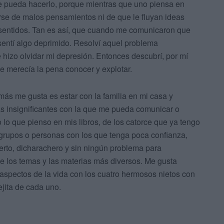
e pueda hacerlo, porque mientras que uno piensa en
arse de malos pensamientos ni de que le fluyan ideas
 sentidos. Tan es así, que cuando me comunicaron que
 sentí algo deprimido. Resolví aquel problema
hizo olvidar mi depresión. Entonces descubrí, por mí
 merecía la pena conocer y explotar.
más me gusta es estar con la familia en mi casa y
 insignificantes con la que me pueda comunicar o
lo que pienso en mis libros, de los catorce que ya tengo
n grupos o personas con los que tenga poca confianza,
rto, dicharachero y sin ningún problema para
de los temas y las materias más diversos. Me gusta
aspectos de la vida con los cuatro hermosos nietos con
ejita de cada uno.