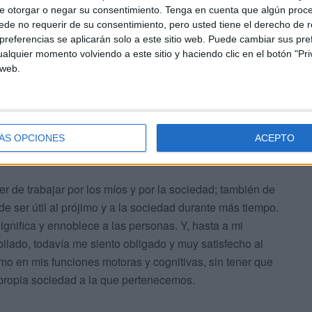
e otorgar o negar su consentimiento.
Tenga en cuenta que algún proc
de no requerir de su consentimiento, pero usted tiene el derecho de r
referencias se aplicarán solo a este sitio web. Puede cambiar sus pref
almente con grupos o personas con
alquier momento volviendo a este sitio y haciendo clic en el botón "Pri
nza"
 web.
, yo también creo que no hay nada más saludable y
s de tanto paro para quienes están obligados a
ÁS OPCIONES
ACEPTO
r del mismo.
de trabajar por los míos y por la sociedad; también de
e ser útil al prójimo y a la sociedad durante más tiempo.
ignifica y ennoblece a las personas. Y, hasta a mi
ilado, todavía me siento obligado y muy satisfecho al
mo en mis funciones motoras y cognitivas, sin tener que
a propia sociedad a la que pertenecemos.