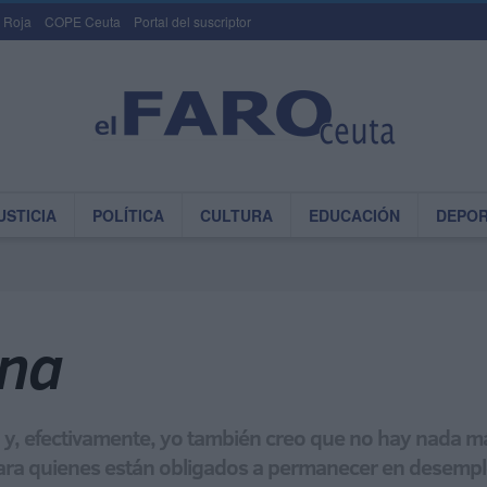
 Roja
COPE Ceuta
Portal del suscriptor
USTICIA
POLÍTICA
CULTURA
EDUCACIÓN
DEPO
ana
d; y, efectivamente, yo también creo que no hay nada 
ara quienes están obligados a permanecer en desemple