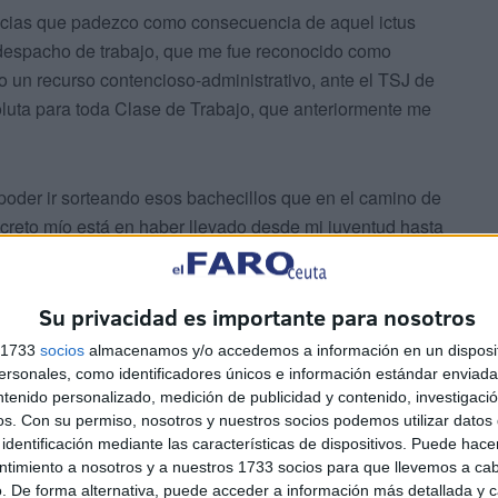
encias que padezco como consecuencia de aquel ictus
despacho de trabajo, que me fue reconocido como
do un recurso contencioso-administrativo, ante el TSJ de
uta para toda Clase de Trabajo, que anteriormente me
oder ir sorteando esos bachecillos que en el camino de
ecreto mío está en haber llevado desde mi juventud hasta
y sana, dentro de la que se incardinan mi trabajo
cuando ya no sea en activo, pero al menos sí en pasivo,
o. En la primera situación, estuve trabajando y cotizando
Su privacidad es importante para nosotros
 de 50 años, 9 meses y 6 días. Me jubilé casi a los 70
s 1733
socios
almacenamos y/o accedemos a información en un disposit
tiva, como consecuencia del ictus sufrido.
sonales, como identificadores únicos e información estándar enviada 
ntenido personalizado, medición de publicidad y contenido, investigaci
os.
Con su permiso, nosotros y nuestros socios podemos utilizar datos 
identificación mediante las características de dispositivos. Puede hacer
ntimiento a nosotros y a nuestros 1733 socios para que llevemos a ca
. De forma alternativa, puede acceder a información más detallada y 