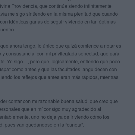
ivina Providencia, que continúa siendo infinitamente
ía me sigo sintiendo en la misma plenitud que cuando
 con idénticas ganas de seguir viviendo en tan óptimas
uentro.
3 que ahora tengo, lo único que quizá comience a notar es
o y consustancial con mi privilegiada senectud, que para
nte. Yo sigo…, pero que, lógicamente, entiendo que poco
hispa” como antes y que las facultades languidecen con
iendo los reflejos que antes eran más rápidos, mientras
poder contar con mi razonable buena salud, que creo que
personales que en mí consigo muy agradecido al
ntablemente, uno no deja ya de ir viendo cómo los
d, pues van quedándose en la “cuneta”.