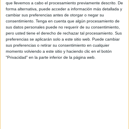
Policía Nacional
te explica qué es lo que tienes que hacer
que llevemos a cabo el procesamiento previamente descrito. De
y aprovecha la oportunidad para desmentir varios mitos
forma alternativa, puede acceder a información más detallada y
cambiar sus preferencias antes de otorgar o negar su
que están asociados con este tema que resultan de interés
consentimiento.
Tenga en cuenta que algún procesamiento de
para los vecinos de Ceuta.
sus datos personales puede no requerir de su consentimiento,
pero usted tiene el derecho de rechazar tal procesamiento. Sus
A través de un vídeo explicativo publicado en sus redes,
preferencias se aplicarán solo a este sitio web. Puede cambiar
este organismo de seguridad busca resolver algunas de
sus preferencias o retirar su consentimiento en cualquier
las preguntas más frecuentes que se plantean los
momento volviendo a este sitio y haciendo clic en el botón
"Privacidad" en la parte inferior de la página web.
ciudadanos cuando se dirigen a la
Oficina de Denuncias
.
Una de las dudas más frecuentes es la siguiente: ¿Debo
acudir a la comisaría del lugar donde ocurrieron los
hechos que quiero denunciar? A lo que la Policía Nacional
responde que esta información es falsa porque “puedes
acudir a
cualquier comisaría
independientemente de
donde haya ocurrido”.
Otras dudas frecuentes