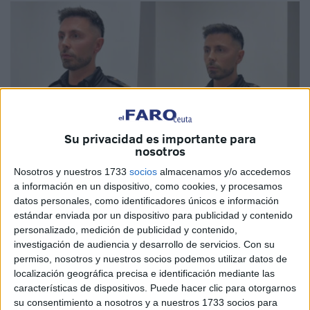
Su privacidad es importante para
nosotros
Nosotros y nuestros 1733
socios
almacenamos y/o accedemos
a información en un dispositivo, como cookies, y procesamos
datos personales, como identificadores únicos e información
Imágenes cedidas
estándar enviada por un dispositivo para publicidad y contenido
personalizado, medición de publicidad y contenido,
investigación de audiencia y desarrollo de servicios.
Con su
permiso, nosotros y nuestros socios podemos utilizar datos de
localización geográfica precisa e identificación mediante las
¿Has sido víctima de algún delito y tienes dudas antes de
características de dispositivos. Puede hacer clic para otorgarnos
poner una denuncia
? Si estás en esta situación la
su consentimiento a nosotros y a nuestros 1733 socios para