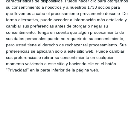
características de dispositivos. Puede hacer clic para otorgarnos
marzo, donde se jugó un partido amistoso en Ceuta,
en el
su consentimiento a nosotros y a nuestros 1733 socios para
Campo ‘Martínez Pirri’
con el resultado de 3-0 a favor de
que llevemos a cabo el procesamiento previamente descrito. De
forma alternativa, puede acceder a información más detallada y
los locales.
cambiar sus preferencias antes de otorgar o negar su
consentimiento.
Tenga en cuenta que algún procesamiento de
A la finalización del encuentro ambos conjuntos realizarán
sus datos personales puede no requerir de su consentimiento,
una comida de hermandad, donde la
Asociación
espera
pero usted tiene el derecho de rechazar tal procesamiento. Sus
que prime el buen ambiente y la camaradería.
preferencias se aplicarán solo a este sitio web. Puede cambiar
sus preferencias o retirar su consentimiento en cualquier
Igualmente se informa que con este amistoso
momento volviendo a este sitio y haciendo clic en el botón
celebraremos el ‘IV Memorial Mariano Bruno- Mustafa
"Privacidad" en la parte inferior de la página web.
Akdi’, en los prolegómenos del partido se hará un acto de
recuerdo a estos compañeros fallecidos hace unos años y
que tanta huella dejaron en la entidad.