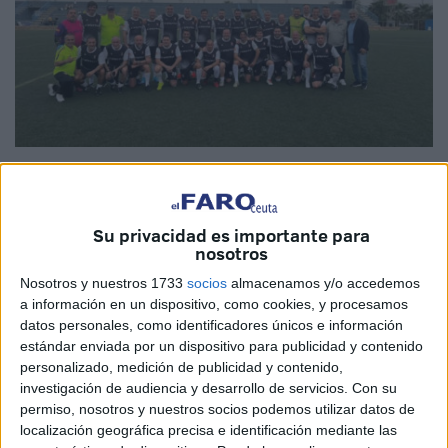
Imágenes cedidas
Su privacidad es importante para
nosotros
El próximo día 29 de septiembre la
Asociación de
Nosotros y nuestros 1733
socios
almacenamos y/o accedemos
Veteranos de Fútbol de Ceuta
tiene previsto un
a información en un dispositivo, como cookies, y procesamos
desplazamiento a Paterna de la Rivera (Cádiz) donde
datos personales, como identificadores únicos e información
disputará un partido amistoso contra el equipo de
estándar enviada por un dispositivo para publicidad y contenido
personalizado, medición de publicidad y contenido,
Veteranos de la localidad, el
Club Deportivo Rivera
.
investigación de audiencia y desarrollo de servicios.
Con su
permiso, nosotros y nuestros socios podemos utilizar datos de
Con este evento el equipo de Ceuta devuelve la visita
localización geográfica precisa e identificación mediante las
realizada por esta entidad allá por el pasado mes de