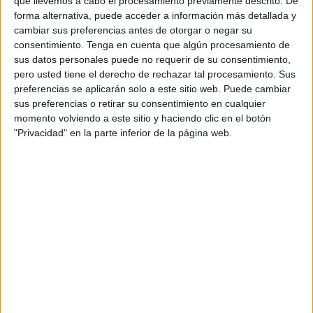
que tiene una ventaja comparativa, es decir, en los que es
que llevemos a cabo el procesamiento previamente descrito. De
forma alternativa, puede acceder a información más detallada y
relativamente más eficiente.De este modo, el comercio
cambiar sus preferencias antes de otorgar o negar su
entre ambos permitiría a cada país disponer de más bienes
consentimiento.
Tenga en cuenta que algún procesamiento de
a un menor costo que si intentaran producirlos todos de
sus datos personales puede no requerir de su consentimiento,
manera autárquica.
pero usted tiene el derecho de rechazar tal procesamiento. Sus
preferencias se aplicarán solo a este sitio web. Puede cambiar
sus preferencias o retirar su consentimiento en cualquier
momento volviendo a este sitio y haciendo clic en el botón
"Privacidad" en la parte inferior de la página web.
La teoría de la ventaja comparativa subraya la importancia
de los costos de oportunidad en la determinación de la
especialización y el comercio entre naciones. Por lo tanto,
fomenta una asignación más eficiente de los recursos a
nivel global, generando beneficios económicos para todos
los países involucrados. Esta teoría sigue siendo un pilar
fundamental de la economía internacional moderna y
explica por qué el libre comercio puede ser ventajoso para