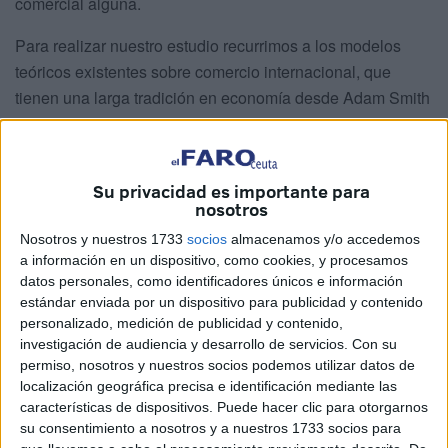
comercial alguna.
Para realizar nuestro estudio recurrimos a los modelos
teóricos existentes sobre comercio internacional, que
tienen una larga tradición en economía desde Adam Smith
y David Ricardo. También en 1950 los trabajos de Maurice
Byé, Herbert Giersch y Jacob Viner desarrollaron la
problemática de las uniones aduaneras. La obra de Viner
Su privacidad es importante para
The Customs Unions Issue (1950) constituyó el punto
nosotros
teórico de partida de la investigación posterior.
Nosotros y nuestros 1733
socios
almacenamos y/o accedemos
a información en un dispositivo, como cookies, y procesamos
La teoría de la ventaja comparativa en el comercio
datos personales, como identificadores únicos e información
internacional fue desarrollada por el economista británico
estándar enviada por un dispositivo para publicidad y contenido
David Ricardo a principios del siglo XIX. Esta teoría
personalizado, medición de publicidad y contenido,
investigación de audiencia y desarrollo de servicios.
Con su
sostiene que incluso si un país es menos eficiente en la
permiso, nosotros y nuestros socios podemos utilizar datos de
producción de todos los bienes en comparación con otro
localización geográfica precisa e identificación mediante las
país, ambos se beneficiarán del comercio si cada uno se
características de dispositivos. Puede hacer clic para otorgarnos
especializa en la producción de aquellos bienes en los
su consentimiento a nosotros y a nuestros 1733 socios para