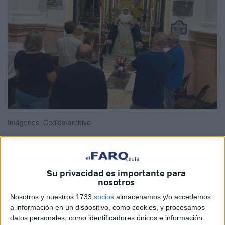
Imágenes: Cedida/archivo
La
Santísima Virgen de la Esperanza
recibe con los
Su privacidad es importante para
nosotros
brazos abiertos a Ceuta. La talla sacra
está expuesta en
su capilla
, pero no de la forma ordinaria. Lo hace en el
Nosotros y nuestros 1733
socios
almacenamos y/o accedemos
a información en un dispositivo, como cookies, y procesamos
marco de la celebración del año jubilar de 2025.
datos personales, como identificadores únicos e información