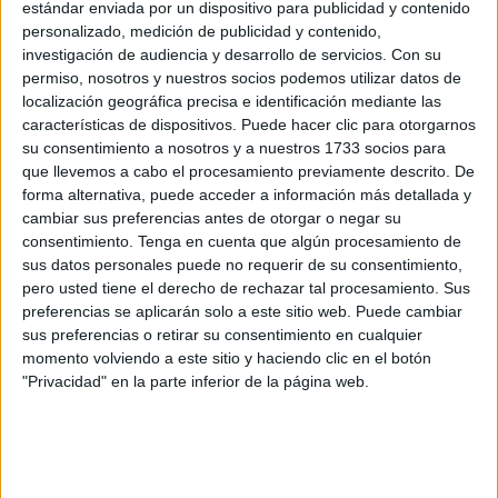
estándar enviada por un dispositivo para publicidad y contenido
El lema y la misión específica está directamente vinculado
personalizado, medición de publicidad y contenido,
con la advocación mariana. Es este motivo el que lleva a
investigación de audiencia y desarrollo de servicios.
Con su
la
cofradía del Encuentro
a
festejarlo a través de la fe
.
permiso, nosotros y nuestros socios podemos utilizar datos de
La imagen es objeto de una veneración que comienza en
localización geográfica precisa e identificación mediante las
características de dispositivos. Puede hacer clic para otorgarnos
octubre y que se prolonga hasta el siete de enero.
su consentimiento a nosotros y a nuestros 1733 socios para
que llevemos a cabo el procesamiento previamente descrito. De
El primer rito se dio este pasado viernes, jornada escogida
forma alternativa, puede acceder a información más detallada y
para dedicar el templo a este acto. Cada semana, en ese
cambiar sus preferencias antes de otorgar o negar su
día, los feligreses
tienen la oportunidad de mostrar su
consentimiento.
Tenga en cuenta que algún procesamiento de
devoción
con diferentes oraciones. El horario establecido
sus datos personales puede no requerir de su consentimiento,
pero usted tiene el derecho de rechazar tal procesamiento. Sus
para la visita es de once de la mañana a una del mediodía.
preferencias se aplicarán solo a este sitio web. Puede cambiar
sus preferencias o retirar su consentimiento en cualquier
Rosario
momento volviendo a este sitio y haciendo clic en el botón
"Privacidad" en la parte inferior de la página web.
El gesto en especial, en concreto, es hacer un rosario tras
el ángelus en el templo. La madre de dios estará frente a
los asistentes en ese momento. Es, a grandes rasgos,
hacer un rezo
. Usualmente se lleva a cabo en los días