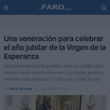
Una veneración para celebrar
el año jubilar de la Virgen de la
Esperanza
La hermandad del Encuentro abre su capilla cada
viernes hasta el siete de enero | Los fieles pueden
rendirle culto entre las 11:00 y las 13:00 horas
Por
María Valverde
06/10/2025 - 07:42