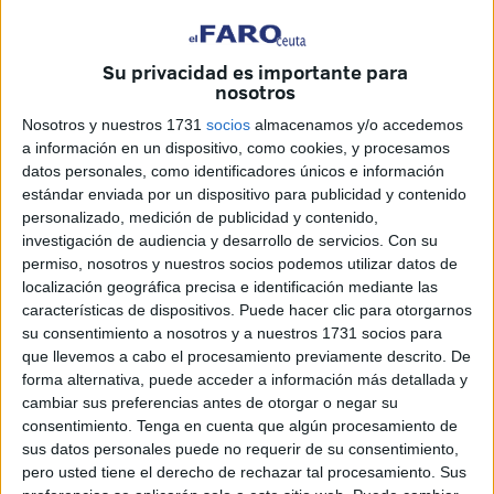
España. Mas eso sí, la decisión de pedir la activación del
2007 es solo suya. “¡Soy el único responsable!” verbaliza
Su privacidad es importante para
cada vez que puede, pero si las preguntas de los
nosotros
periodistas apuntan hacia la posibilidad de que esta
Nosotros y nuestros 1731
socios
almacenamos y/o accedemos
decisión deba tener consecuencias políticas entonces
a información en un dispositivo, como cookies, y procesamos
habla de que no es cuestión de buscar culpables e
datos personales, como identificadores únicos e información
inmediatamente saca a relucir la obligada coordinación
estándar enviada por un dispositivo para publicidad y contenido
con el Gobierno. Algunas llamarían a esto echar balones
personalizado, medición de publicidad y contenido,
investigación de audiencia y desarrollo de servicios.
Con su
fuera, otras: ¡poca vergüenza! y otras: déjese de patrañas
permiso, nosotros y nuestros socios podemos utilizar datos de
que se ha saltado a la torera la legalidad nacional y por
localización geográfica precisa e identificación mediante las
ende la internacional. Pues el Reglamento de la Ley de
características de dispositivos. Puede hacer clic para otorgarnos
Extranjería que se han pasado por el forro (perdonen la
su consentimiento a nosotros y a nuestros 1731 socios para
que llevemos a cabo el procesamiento previamente descrito. De
grosería, pero no hay otra manera de definir lo que
forma alternativa, puede acceder a información más detallada y
intencionadamente ha hecho el Gobierno de Vivas con el
cambiar sus preferencias antes de otorgar o negar su
beneplácito de la parte socialista del Gobierno español)
consentimiento.
Tenga en cuenta que algún procesamiento de
implica obviar la legislación española y la internacional
sus datos personales puede no requerir de su consentimiento,
pero usted tiene el derecho de rechazar tal procesamiento. Sus
junto con la Declaración Universal de los Derechos