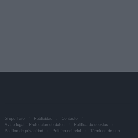
Grupo Faro
Publicidad
Contacto
Aviso legal – Protección de datos
Política de cookies
Política de privacidad
Política editorial
Términos de uso