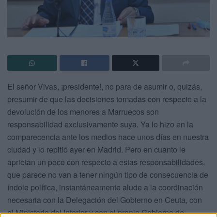
El señor Vivas, ¡presidente!, no para de asumir o, quizás,
presumir de que las decisiones tomadas con respecto a la
devolución de los menores a Marruecos son
responsabilidad exclusivamente suya. Ya lo hizo en la
comparecencia ante los medios hace unos días en nuestra
ciudad y lo repitió ayer en Madrid. Pero en cuanto le
aprietan un poco con respecto a estas responsabilidades,
que parece no van a tener ningún tipo de consecuencia de
índole política, instantáneamente alude a la coordinación
necesaria con la Delegación del Gobierno en Ceuta, con
el Ministerio del Interior y con el propio Gobierno de