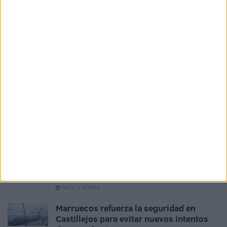
aparece"
HACE 18 MINUTOS
Cruz Roja abastece a cientos de
inmigrantes con alimento y asistencia
médica
HACE 37 MINUTOS
Vivas traslada al Rey la "situación
crítica" de Ceuta y reclama recuperar la
normalidad tras la crisis fronteriza
HACE 1 HORA
La crisis de Ceuta no frena el
compromiso de Portugal con el Mundial
2030 junto a España y Marruecos
HACE 2 HORAS
Marruecos refuerza la seguridad en
Castillejos para evitar nuevos intentos