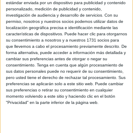
estándar enviada por un dispositivo para publicidad y contenido
agradecer, porque nunca se sabe cómo agradecer el amor
personalizado, medición de publicidad y contenido,
de tu familia.
investigación de audiencia y desarrollo de servicios.
Con su
permiso, nosotros y nuestros socios podemos utilizar datos de
Y entonces, sigues…qué remedio, aunque solo sea para
localización geográfica precisa e identificación mediante las
no defraudar tanta verdad hecha cariño.
características de dispositivos. Puede hacer clic para otorgarnos
su consentimiento a nosotros y a nuestros 1731 socios para
Pero, inevitablemente, llegan esos días de mierda en el
que llevemos a cabo el procesamiento previamente descrito. De
forma alternativa, puede acceder a información más detallada y
que el dolor te rebaja a menos que nada, las pérdidas
cambiar sus preferencias antes de otorgar o negar su
irremediables y las ausencias dolorosas te hacen
consentimiento.
Tenga en cuenta que algún procesamiento de
naufragar en las inmensidades de una nada compacta que
sus datos personales puede no requerir de su consentimiento,
te ahoga en silencio. Aunque no lo parezca. Aunque te
pero usted tiene el derecho de rechazar tal procesamiento. Sus
preferencias se aplicarán solo a este sitio web. Puede cambiar
creas/creyeses inmune. Aunque alguna vez albergaras el
sus preferencias o retirar su consentimiento en cualquier
vano pensamiento de que el viaje había terminado pero
momento volviendo a este sitio y haciendo clic en el botón
sin embargo sólo acababa de empezar, es cuando te
"Privacidad" en la parte inferior de la página web.
poseen las dudas siempre situadas acechando en la
eterna batalla entre luz y oscuridad…y donde no siempre
gana el fulgor. Más quisiera.