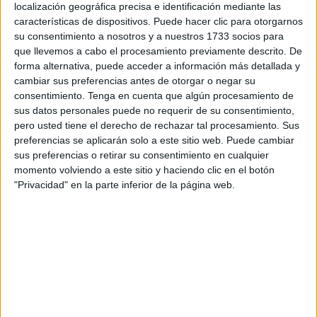
localización geográfica precisa e identificación mediante las
En el listado correspondiente a los últimos tres meses del
características de dispositivos. Puede hacer clic para otorgarnos
su consentimiento a nosotros y a nuestros 1733 socios para
año, destacan: jefes de máquinas de buque mercante,
que llevemos a cabo el procesamiento previamente descrito. De
maquinistas navales, mecánicos de litoral, mecánicos
forma alternativa, puede acceder a información más detallada y
navales, pilotos de buques mercantes, sobrecargos de
cambiar sus preferencias antes de otorgar o negar su
buques, oficiales radioelectrónicos de la marina mercante,
consentimiento.
Tenga en cuenta que algún procesamiento de
cocineros de barco, auxiliares de buques de pasaje,
sus datos personales puede no requerir de su consentimiento,
pero usted tiene el derecho de rechazar tal procesamiento. Sus
camareros de barco, mayordomos de buque, caldereteros
preferencias se aplicarán solo a este sitio web. Puede cambiar
(maestranzas), engrasadores de máquinas de barcos,
sus preferencias o retirar su consentimiento en cualquier
bomberos de buques especializados, contramaestres de
momento volviendo a este sitio y haciendo clic en el botón
cubierta (excepto pesca), marineros de cubierta (excepto
"Privacidad" en la parte inferior de la página web.
pesca), y mozos de cubierta.
También conductores-operadores de grúa en camión,
conductores-operadores de grúa fija, conductores-
operadores de grúa móvil, carpinteros de aluminio,
metálico y pvc, montadores de carpintería metálica,
aluminio y pvc, instaladores electricistas de edificios y