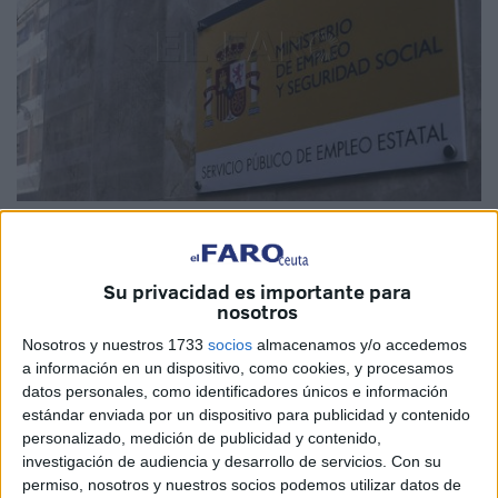
imagen de archivo
Su privacidad es importante para
nosotros
El Servicio Público de Empleo Estatal
(SEPE)
ha
Nosotros y nuestros 1733
socios
almacenamos y/o accedemos
publicado el ‘Catálogo de Ocupaciones de Difícil
a información en un dispositivo, como cookies, y procesamos
datos personales, como identificadores únicos e información
Cobertura’ para el cuatro trimestre de 2023
que puede
estándar enviada por un dispositivo para publicidad y contenido
consultar aquí
, en el que
Ceuta aparece reflejada
personalizado, medición de publicidad y contenido,
nuevamente
con 27 categorías en las que predominan los
investigación de audiencia y desarrollo de servicios.
Con su
trabajos
relacionados con el mar.
permiso, nosotros y nuestros socios podemos utilizar datos de