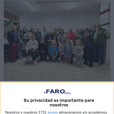
Fotos: Eva Cerezo
Su privacidad es importante para
nosotros
La fe y el espíritu único navideño han cobrado vida este
Nosotros y nuestros 1731
socios
almacenamos y/o accedemos