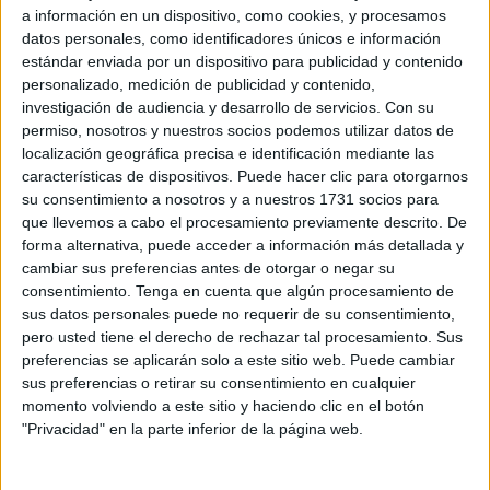
lunes en el Real 90 con la
inauguración del
Belén
a información en un dispositivo, como cookies, y procesamos
datos personales, como identificadores únicos e información
creado por Pedro González Navarrete
en dimensiones
estándar enviada por un dispositivo para publicidad y contenido
ampliadas que ha reunido a vecinos de toda esta
personalizado, medición de publicidad y contenido,
comunidad de Ceuta.
investigación de audiencia y desarrollo de servicios.
Con su
permiso, nosotros y nuestros socios podemos utilizar datos de
Se acercaban las 20:00 horas cuando los vecinos ya
localización geográfica precisa e identificación mediante las
aguardaban en la puerta de la sala que ha acogido esta
características de dispositivos. Puede hacer clic para otorgarnos
su consentimiento a nosotros y a nuestros 1731 socios para
exquisita creación de González, una obra que, según
que llevemos a cabo el procesamiento previamente descrito. De
cuenta, nació de sus entrañas, movido por la fe,
como si
forma alternativa, puede acceder a información más detallada y
Dios lo hubiera empujado
a aportar su granito de arena
cambiar sus preferencias antes de otorgar o negar su
para evitar que en este rincón de Ceuta no se desvanezca
consentimiento.
Tenga en cuenta que algún procesamiento de
sus datos personales puede no requerir de su consentimiento,
la tradición.
pero usted tiene el derecho de rechazar tal procesamiento. Sus
preferencias se aplicarán solo a este sitio web. Puede cambiar
Una decisión que nació de dentro
sus preferencias o retirar su consentimiento en cualquier
momento volviendo a este sitio y haciendo clic en el botón
“Fue
una sensación muy rara que nació en mi interior
.
"Privacidad" en la parte inferior de la página web.
Vi el año pasado un Belén de estas característica y algo
me empujó a crearlo, sentía que yo también era capaz y