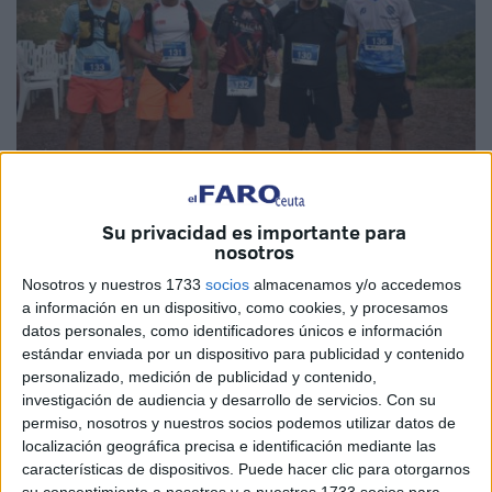
Fotos: Abdeselam Mohamed
Su privacidad es importante para
nosotros
Nosotros y nuestros 1733
socios
almacenamos y/o accedemos
a información en un dispositivo, como cookies, y procesamos
datos personales, como identificadores únicos e información
Un año más el
'Trail Jbel Moussa'
congregó a varios
estándar enviada por un dispositivo para publicidad y contenido
vecinos de Ceuta
en la zona de la 'Mujer Muerta' para
personalizado, medición de publicidad y contenido,
competir en esta
carrera tan popular
. Como es habitual
investigación de audiencia y desarrollo de servicios.
Con su
se diseñó un recorrido para dos modalidades: 15 y 25
permiso, nosotros y nuestros socios podemos utilizar datos de
kilómetros.
localización geográfica precisa e identificación mediante las
características de dispositivos. Puede hacer clic para otorgarnos
su consentimiento a nosotros y a nuestros 1733 socios para