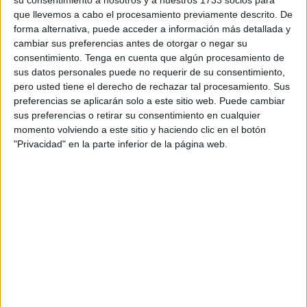
Cinco fueron los caballas, según datos de la organización,
que llevemos a cabo el procesamiento previamente descrito. De
los que tomaron parte en esta séptima edición de la trail.
forma alternativa, puede acceder a información más detallada y
Álex Contreras, Mustafa Tuhami, Abdelkader Mohamed,
cambiar sus preferencias antes de otorgar o negar su
Mohamed Mohamed y Ahmed Hicho, completaron la
consentimiento.
Tenga en cuenta que algún procesamiento de
carrera y pudieron conseguir la medalla de finisher.
sus datos personales puede no requerir de su consentimiento,
pero usted tiene el derecho de rechazar tal procesamiento. Sus
Es una cita deportiva de trail que, año tras año, se va
preferencias se aplicarán solo a este sitio web. Puede cambiar
sus preferencias o retirar su consentimiento en cualquier
consolidando y se está convirtiendo en una cita ya
momento volviendo a este sitio y haciendo clic en el botón
tradicional a la cual no solamente concurren deportistas de
"Privacidad" en la parte inferior de la página web.
Marruecos
sino que también participaron atletas de la
vecina ciudad de Ceuta, así como de otros puntos de la
Península, llegados desde España tras cruzar el
Estrecho
de Gibraltar
.
En esta nueva carrera
, se contó con un total de 300
corredores, 150 para la modalidad corta que consta de 15
kilómetros con un desnivel positivo aproximado de 900
metros y 150 para la modalidad larga de 25 kilómetros y