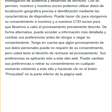
investigación de audiencia y desarrollo de servicios.
Con su
de campo actual. Puede que los griegos no andaran tan
permiso, nosotros y nuestros socios podemos utilizar datos de
localización geográfica precisa e identificación mediante las
desencaminados y únicamente adolecían de las
características de dispositivos. Puede hacer clic para otorgarnos
herramientas que hoy disponemos, tanto físicas como
su consentimiento a nosotros y a nuestros 1733 socios para
mentales.
que llevemos a cabo el procesamiento previamente descrito. De
forma alternativa, puede acceder a información más detallada y
La primera noticia de la energía, como capacidad para
cambiar sus preferencias antes de otorgar o negar su
realizar un trabajo, se la debemos a Thomas Young en
consentimiento.
Tenga en cuenta que algún procesamiento de
sus datos personales puede no requerir de su consentimiento,
1800, aunque algunas aproximaciones anteriores como la
pero usted tiene el derecho de rechazar tal procesamiento. Sus
energeia de Aristóteles, referida al fuego, el iliaster de
preferencias se aplicarán solo a este sitio web. Puede cambiar
Paracelso en el s. XVI o quizá la mónada de Leibniz ya
sus preferencias o retirar su consentimiento en cualquier
dejaban entrever algo similar a este concepto. Puede que
momento volviendo a este sitio y haciendo clic en el botón
los antiguos designaran como divinidades los distintos
"Privacidad" en la parte inferior de la página web.
tipos de energía y cada una de ellas se viera reflejada en
su panteón politeísta. Cuando Empédocles afirmaba que
las cosas se movían por amor, quizá se refiriera a ese tipo
de energía especial que abarcaba a todas las demás y
cuya naturaleza no podía ser otra que divina. Platón, en El