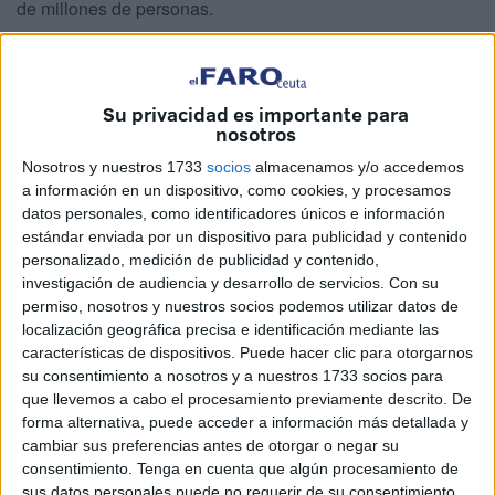
de millones de personas.
El Día del Trabajador y la Trabajadora no debería
quedarse en un simple “felicidades”. Porque felicitar sin
reconocer de verdad puede convertirse en un gesto vacío,
Su privacidad es importante para
nosotros
este te día exige algo más incómodo y más honesto, mirar
de frente la realidad del trabajo.
Nosotros y nuestros 1733
socios
almacenamos y/o accedemos
a información en un dispositivo, como cookies, y procesamos
Vivimos en una época donde se habla mucho de
datos personales, como identificadores únicos e información
estándar enviada por un dispositivo para publicidad y contenido
productividad, de éxito, de crecimiento, pero pocas veces
personalizado, medición de publicidad y contenido,
se pone en el centro a quien hace posible todo eso., desde
investigación de audiencia y desarrollo de servicios.
Con su
quien madruga para abrir una tienda hasta quien cuida a
permiso, nosotros y nuestros socios podemos utilizar datos de
otras personas, pasando por quienes sostienen servicios
localización geográfica precisa e identificación mediante las
características de dispositivos. Puede hacer clic para otorgarnos
esenciales o trabajan en condiciones que muchos no
su consentimiento a nosotros y a nuestros 1733 socios para
aceptarían ni un solo día.
que llevemos a cabo el procesamiento previamente descrito. De
forma alternativa, puede acceder a información más detallada y
cambiar sus preferencias antes de otorgar o negar su
consentimiento.
Tenga en cuenta que algún procesamiento de
sus datos personales puede no requerir de su consentimiento,