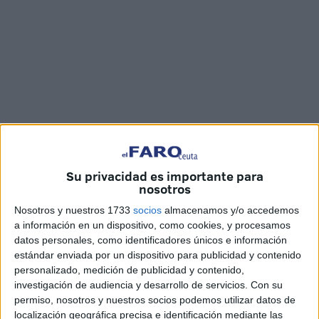
Imagen cedida
Su privacidad es importante para
nosotros
Nosotros y nuestros 1733
socios
almacenamos y/o accedemos
a información en un dispositivo, como cookies, y procesamos
Desde el Centro de Salud de Otero hay un grupo de
datos personales, como identificadores únicos e información
sanitarios y sanitarias que están suministrando la
vacuna
estándar enviada por un dispositivo para publicidad y contenido
Pfizer
a todas aquellas personas mayores de 80 años y
personalizado, medición de publicidad y contenido,
grandes dependientes que no pueden acudir a este lugar,
investigación de audiencia y desarrollo de servicios.
Con su
permiso, nosotros y nuestros socios podemos utilizar datos de
así como a los grandes dependientes. Los enfermeros y
localización geográfica precisa e identificación mediante las