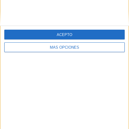
ACEPTO
MÁS OPCIONES
Tags:
Coronavirus
Ingesa
Related
Posts
Ingesa presta 391 asistencias y refuerza
los dispositivos 'extra' con más de 500
atenciones