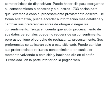
enfermeras de Atención Primaria del
Ingesa
están
características de dispositivos. Puede hacer clic para otorgarnos
realizando un gran kilometraje vacunando puerta a puerta
su consentimiento a nosotros y a nuestros 1733 socios para
para que todos los mayores y grandes dependientes estén
que llevemos a cabo el procesamiento previamente descrito. De
forma alternativa, puede acceder a información más detallada y
vacunados contra la COVID-19 y conseguir la
cambiar sus preferencias antes de otorgar o negar su
inmunización de la población de Ceuta.
consentimiento.
Tenga en cuenta que algún procesamiento de
sus datos personales puede no requerir de su consentimiento,
El ritmo de vacunación en los domicilios está siendo
pero usted tiene el derecho de rechazar tal procesamiento. Sus
favorable debido a la planificación y coordinación que
preferencias se aplicarán solo a este sitio web. Puede cambiar
existe en Atención Primaria, en donde enfermeras y
sus preferencias o retirar su consentimiento en cualquier
momento volviendo a este sitio y haciendo clic en el botón
coordinadores organizan todas las gestiones para que los
"Privacidad" en la parte inferior de la página web.
pacientes que no puedan acudir al centro de salud sean
vacunados en sus domicilios. La administración de la
vacuna se está realizando por zonas para que el tiempo de
vacunación sea lo más rápido posible.
Los sanitarios Jesús Rivera y Bárbara Pérez perfilan el
recorrido del día con los coordinadores, preparan los
viales con las seis jeringuillas, cogen una nevera y se