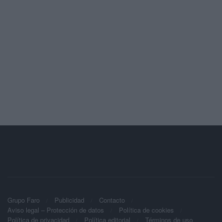
Grupo Faro
Publicidad
Contacto
Aviso legal – Protección de datos
Política de cookies
Política de privacidad
Política editorial
Términos de uso