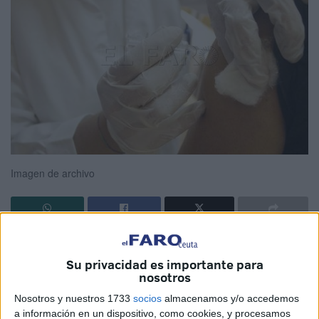
Imagen de archivo
La campaña de
vacunación
contra la
gripe
comenzó, de
manera oficial, el pasado miércoles 14 de octubre. Pese a
Su privacidad es importante para
nosotros
que los centros escolares de la ciudad ya conocían a
principios de mes que esta acción se desarrollaría
Nosotros y nuestros 1733
socios
almacenamos y/o accedemos
a información en un dispositivo, como cookies, y procesamos
aproximadamente sobre estas fechas, ya es una realidad.