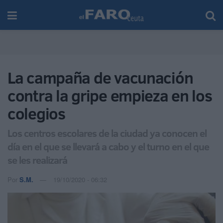
La campaña de vacunación
contra la gripe empieza en los
colegios
Los centros escolares de la ciudad ya conocen el
día en el que se llevará a cabo y el turno en el que
se les realizará
Por
S.M.
19/10/2020 - 06:32