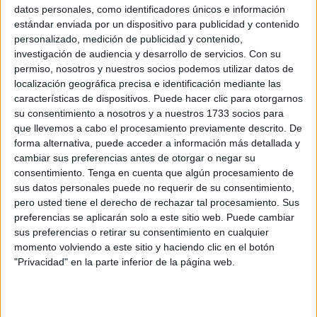
datos personales, como identificadores únicos e información
estándar enviada por un dispositivo para publicidad y contenido
Los docentes y el resto del personal de los colegios de
personalizado, medición de publicidad y contenido,
Ceuta, a través de un calendario de vacunación, saben
investigación de audiencia y desarrollo de servicios.
Con su
qué día y en qué turno se llevará a cabo la puesta de la
permiso, nosotros y nuestros socios podemos utilizar datos de
inyección contra la gripe. Este año, además, es muy
localización geográfica precisa e identificación mediante las
características de dispositivos. Puede hacer clic para otorgarnos
importante que los docentes y el personal de los centros,
su consentimiento a nosotros y a nuestros 1733 socios para
así como el resto de los ceutíes, se vacunen contra este
que llevemos a cabo el procesamiento previamente descrito. De
virus estacional, puesto que sus síntomas podrían
forma alternativa, puede acceder a información más detallada y
confundirse con los del coronarais. Con la vacunación, se
cambiar sus preferencias antes de otorgar o negar su
reduciría esta situación y se evitaría, además, crear
consentimiento.
Tenga en cuenta que algún procesamiento de
sus datos personales puede no requerir de su consentimiento,
pequeños estados de alarma en los colegios. Asimismo,
pero usted tiene el derecho de rechazar tal procesamiento. Sus
no se asusta al resto del personal, tanto docente como no
preferencias se aplicarán solo a este sitio web. Puede cambiar
docente, ni a los familiares ni a los alumnos.
sus preferencias o retirar su consentimiento en cualquier
momento volviendo a este sitio y haciendo clic en el botón
A los centros se trasladará un equipo sanitario, enviado
"Privacidad" en la parte inferior de la página web.
por la Consejería de Sanidad, y serán quienes se
encarguen de la vacunación de todo el personal del
colegio. Esta campaña empieza hoy lunes y se realizará a