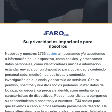
Su privacidad es importante para
nosotros
Nosotros y nuestros 1733
socios
almacenamos y/o accedemos
a información en un dispositivo, como cookies, y procesamos
datos personales, como identificadores únicos e información
Imagen de archivo
estándar enviada por un dispositivo para publicidad y contenido
personalizado, medición de publicidad y contenido,
investigación de audiencia y desarrollo de servicios.
Con su
permiso, nosotros y nuestros socios podemos utilizar datos de
localización geográfica precisa e identificación mediante las
La Consejería de
Sanidad
, Consumo y Gobernación de
características de dispositivos. Puede hacer clic para otorgarnos
Ceuta ha informado este martes sobre dos
jornadas de
su consentimiento a nosotros y a nuestros 1733 socios para
vacunación
de puertas abiertas, que se llevarán a cabo el
que llevemos a cabo el procesamiento previamente descrito. De
viernes 31 de diciembre y el domingo 2 de enero, con el
forma alternativa, puede acceder a información más detallada y