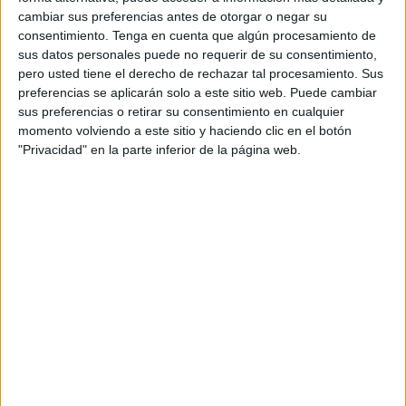
cambiar sus preferencias antes de otorgar o negar su
objetivo de impulsar la campaña de vacunación contra la
consentimiento.
Tenga en cuenta que algún procesamiento de
COVID-19
.
sus datos personales puede no requerir de su consentimiento,
pero usted tiene el derecho de rechazar tal procesamiento. Sus
Han señalado que en esas dos jornadas todas las
preferencias se aplicarán solo a este sitio web. Puede cambiar
personas, sin importar la edad que tengan y que quieran
sus preferencias o retirar su consentimiento en cualquier
vacunarse, podrán hacerlo sin la necesidad de concertar
momento volviendo a este sitio y haciendo clic en el botón
"Privacidad" en la parte inferior de la página web.
una cita, acudiendo al
Palacio Autonómico
, entre las 9.00
y las 15.00 horas.
Desde la Consejería de Sanidad, Consumo y Gobernación
han explicado que estas jornadas “están diseñadas
especialmente para la administración de terceras dosis a
mayores de 40 años y vacunas pediátricas para menores
de 5 a 11 años”. Sin embargo, ha dejado claro que de
igual manera “se atenderá a mayores de 12 años que aún
no estén vacunados por primera vez o que no hayan
recibido todavía la segunda dosis”.