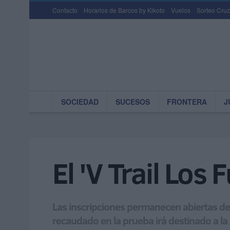
Contacto
Horarios de Barcos by Kikoto
Vuelos
Sorteo Cruz
SOCIEDAD
SUCESOS
FRONTERA
J
El 'V Trail Los
Las inscripciones permanecen abiertas desd
recaudado en la prueba irá destinado a l