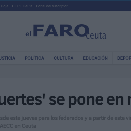
 Roja
COPE Ceuta
Portal del suscriptor
USTICIA
POLÍTICA
CULTURA
EDUCACIÓN
DEPO
 Fuertes' se pone e
e este jueves para los federados y a partir de este vie
a AECC en Ceuta