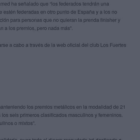
 Ahmed ha señalado que “los federados tendrán una
 estén federadas en otro punto de España y a los no
ón para personas que no quieran la prenda finisher y
án a los premios, pero nada más”.
rse a cabo a través de la web oficial del club Los Fuertes
manteniendo los premios metálicos en la modalidad de 21
s los seis primeros clasificados masculinos y femeninos.
linos o mixtos”.
lidario, pues todo el dinero recaudado irá destinado a