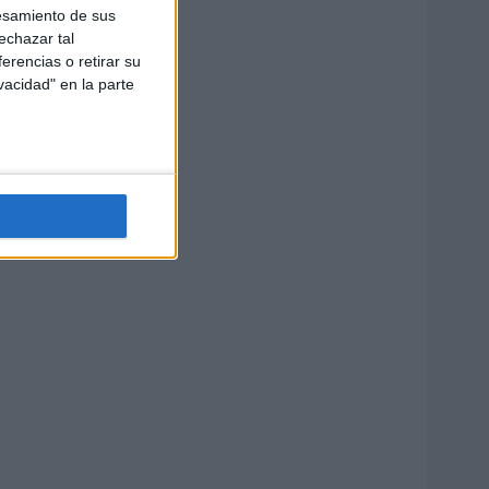
esamiento de sus
echazar tal
erencias o retirar su
vacidad" en la parte