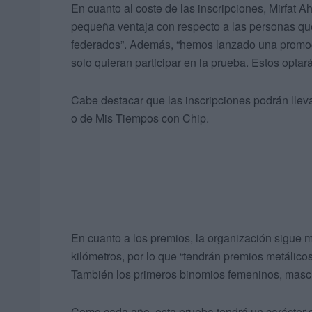
En cuanto al coste de las inscripciones, Mirfat
pequeña ventaja con respecto a las personas que
federados”. Además, “hemos lanzado una promoci
solo quieran participar en la prueba. Estos optar
Cabe destacar que las inscripciones podrán lleva
o de Mis Tiempos con Chip.
En cuanto a los premios, la organización sigue 
kilómetros, por lo que “tendrán premios metálico
También los primeros binomios femeninos, mascu
Como cada año, esta prueba tendrá un carácter so