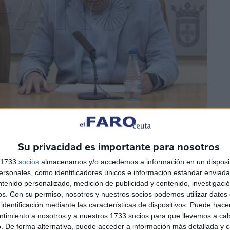
med, también estuvo presente durante el acto, donde
Su privacidad es importante para nosotros
ón: “Hemos quitado la distancia de
25 kilómetros
por lo
s 1733
socios
almacenamos y/o accedemos a información en un disposit
ue tocar mucho asfalto y nosotros somos una carrera de
sonales, como identificadores únicos e información estándar enviada 
racterizamos por tener muchos caminitos de cabra.
ntenido personalizado, medición de publicidad y contenido, investigaci
do los 56 inscritos, por lo que hemos decidido que
os.
Con su permiso, nosotros y nuestros socios podemos utilizar datos 
identificación mediante las características de dispositivos. Puede hacer
metros, ya que es una carrera que cuenta con 1.600 de
ntimiento a nosotros y a nuestros 1733 socios para que llevemos a ca
. De forma alternativa, puede acceder a información más detallada y 