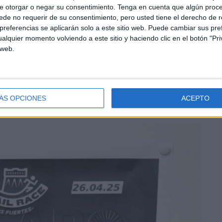
e otorgar o negar su consentimiento.
Tenga en cuenta que algún proc
de no requerir de su consentimiento, pero usted tiene el derecho de r
referencias se aplicarán solo a este sitio web. Puede cambiar sus pref
alquier momento volviendo a este sitio y haciendo clic en el botón "Pri
 web.
lidades. Por un lado la prueba reina será la de los 21
 que pasamos por el Pantano”, y por otro la de 10
ÁS OPCIONES
ACEPTO
l año pasado tuvo 260 inscripciones”.