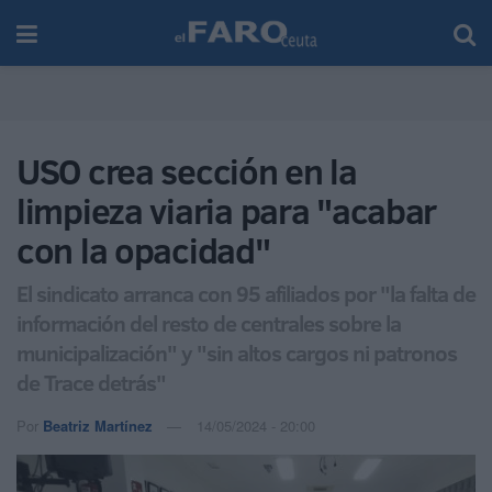
USO crea sección en la
limpieza viaria para "acabar
con la opacidad"
El sindicato arranca con 95 afiliados por "la falta de
información del resto de centrales sobre la
municipalización" y "sin altos cargos ni patronos
de Trace detrás"
Por
Beatriz Martínez
14/05/2024 - 20:00