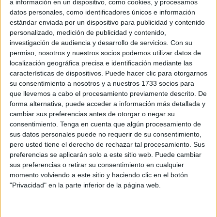
a información en un dispositivo, como cookies, y procesamos
imputan al resto de centrales sobre el proceso de
datos personales, como identificadores únicos e información
estándar enviada por un dispositivo para publicidad y contenido
municipalización del servicio cuya prestación prevé asumir
personalizado, medición de publicidad y contenido,
la Ciudad de manera directa a través de una nueva
investigación de audiencia y desarrollo de servicios.
Con su
empresa pública,
Servilimpce
, durante los próximos días.
permiso, nosotros y nuestros socios podemos utilizar datos de
localización geográfica precisa e identificación mediante las
Miguel Argüelles (secretario de Organización), María
características de dispositivos. Puede hacer clic para otorgarnos
Elena Pérez (de Formación), Hanan Hamed (de Igualdad),
su consentimiento a nosotros y a nuestros 1733 socios para
Francisco Jesús Ocaña (de Acción Sindical), Mecki Fahar
que llevemos a cabo el procesamiento previamente descrito. De
forma alternativa, puede acceder a información más detallada y
(de Salud Laboral), David Vázquez (de Comunicación),
cambiar sus preferencias antes de otorgar o negar su
Anuar Sadik y Sufian Mustafa Abdeselam (vocales)
consentimiento.
Tenga en cuenta que algún procesamiento de
completan la candidatura que se ha presentado a la
sus datos personales puede no requerir de su consentimiento,
asamblea constituyente.
pero usted tiene el derecho de rechazar tal procesamiento. Sus
preferencias se aplicarán solo a este sitio web. Puede cambiar
Cuatro de las cinco
centrales que componen el Comité
sus preferencias o retirar su consentimiento en cualquier
momento volviendo a este sitio y haciendo clic en el botón
de Empresa
de
Trace
(UGT, CCOO, CSIF y UNT) han
"Privacidad" en la parte inferior de la página web.
denunciado horas antes de esa cita que “altos cargos de
Trace” están promoviendo la afiliación a USO a través de
“capataces” en lo que han criticado como una maniobra