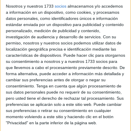
Nosotros y nuestros 1733
socios
almacenamos y/o accedemos
El avión, que transportaba a más de 150 pasajeros, se
a información en un dispositivo, como cookies, y procesamos
desvió al
Aeropuerto Adolfo Suárez Madrid-Barajas
datos personales, como identificadores únicos e información
estándar enviada por un dispositivo para publicidad y contenido
cuando sobrevolaba el centro de la Península Ibérica.
personalizado, medición de publicidad y contenido,
investigación de audiencia y desarrollo de servicios.
Con su
Según ha publicado
travelandtourworld.es
, el vuelo,
permiso, nosotros y nuestros socios podemos utilizar datos de
identificado como
AF1054
, partió del
Aeropuerto
localización geográfica precisa e identificación mediante las
Internacional Mohammed V de Marrakech
con destino al
características de dispositivos. Puede hacer clic para otorgarnos
Charles de Gaulle de París
. Todo transcurría con
su consentimiento a nosotros y a nuestros 1733 socios para
que llevemos a cabo el procesamiento previamente descrito. De
normalidad hasta que, en pleno trayecto, la tripulación fue
forma alternativa, puede acceder a información más detallada y
alertada de que uno de los pasajeros se encontraba en
cambiar sus preferencias antes de otorgar o negar su
estado crítico
.
consentimiento.
Tenga en cuenta que algún procesamiento de
sus datos personales puede no requerir de su consentimiento,
Ante la gravedad del caso, los pilotos informaron de
pero usted tiene el derecho de rechazar tal procesamiento. Sus
inmediato al
control de tráfico aéreo
, que autorizó un
preferencias se aplicarán solo a este sitio web. Puede cambiar
sus preferencias o retirar su consentimiento en cualquier
aterrizaje prioritario
en Madrid.
momento volviendo a este sitio y haciendo clic en el botón
"Privacidad" en la parte inferior de la página web.
La coordinación entre los controladores y el personal de