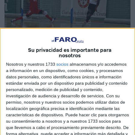
Su privacidad es importante para
nosotros
Imagen de Archivo
Nosotros y nuestros 1733
socios
almacenamos y/o accedemos
a información en un dispositivo, como cookies, y procesamos
datos personales, como identificadores únicos e información
estándar enviada por un dispositivo para publicidad y contenido
personalizado, medición de publicidad y contenido,
Varias semanas después, la
UA Ceutí
regresa a la
investigación de audiencia y desarrollo de servicios.
Con su
competición para medirse al Atlético Benavente en el
permiso, nosotros y nuestros socios podemos utilizar datos de
‘
Molina
’. Un horario inusual, 10:30 horas, pero con las
localización geográfica precisa e identificación mediante las
mismas ganas que cada jornada.
características de dispositivos. Puede hacer clic para otorgarnos
su consentimiento a nosotros y a nuestros 1733 socios para
El equipo de Santi Valladares, que lleva sin jugar dos
que llevemos a cabo el procesamiento previamente descrito. De
forma alternativa, puede acceder a información más detallada y