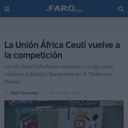
La Unión África Ceutí vuelve a
la competición
Los de Santi Valladares regresan a la Liga para
medirse al Atlético Benavente en el ‘Guillermo
Molina’
Por
Raúl Fernández
14/11/2020 - 20:07