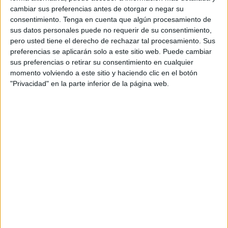
semanas, intentará sumar en casa tras no poder hacerlo a
cambiar sus preferencias antes de otorgar o negar su
domicilio. Enfrente estará un rival, que es tercero gracias a
consentimiento.
Tenga en cuenta que algún procesamiento de
que muchos de los equipos del grupo apenas han
sus datos personales puede no requerir de su consentimiento,
disputado partidos.
pero usted tiene el derecho de rechazar tal procesamiento. Sus
preferencias se aplicarán solo a este sitio web. Puede cambiar
Acumula tres puntos en dos encuentros jugados y eso le
sus preferencias o retirar su consentimiento en cualquier
momento volviendo a este sitio y haciendo clic en el botón
hace estar en tercera posición. El Ceutí sólo ha jugado un
"Privacidad" en la parte inferior de la página web.
partido hasta el momento, perdiendo fuera de casa ante el
Rivas Futsal por la mínima, 5-4.
Desde entonces el conjunto de Santi Valladares no pudo
hacerlo, debido a varios positivos en su plantilla. Eso hizo
confinar a todo el equipo y esperar varios días antes de
regresar a los entrenos.
Los ceutíes tienen las importantes ausencias
de Saúl y Víctor Cachón
Ahora sí que está en condiciones de plantar cara a