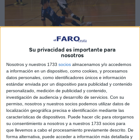
Su privacidad es importante para
nosotros
Imagen de archivo
Nosotros y nuestros 1733
socios
almacenamos y/o accedemos
a información en un dispositivo, como cookies, y procesamos
datos personales, como identificadores únicos e información
estándar enviada por un dispositivo para publicidad y contenido
El partido que tenían que disputar la
UA Ceutí
y el
Atlético
personalizado, medición de publicidad y contenido,
Mengíbar
vuelve a aplazarse debido a los casos Covid en
investigación de audiencia y desarrollo de servicios.
Con su
la plantilla del equipo jiennense. La Sociedad Deportiva
permiso, nosotros y nuestros socios podemos utilizar datos de
Unión África Ceutí no disputará el encuentro de este
localización geográfica precisa e identificación mediante las
características de dispositivos. Puede hacer clic para otorgarnos
miércoles, a las 19:30 horas en el
‘Guillermo Molina’
, en
su consentimiento a nosotros y a nuestros 1733 socios para
Ceuta, ante el Atlético Mengíbar.
que llevemos a cabo el procesamiento previamente descrito. De
forma alternativa, puede acceder a información más detallada y