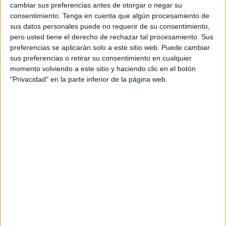
El conjunto informó ha informado de la suspensión del
cambiar sus preferencias antes de otorgar o negar su
encuentro por parte del Comité de Competición. El motivo,
consentimiento.
Tenga en cuenta que algún procesamiento de
según explica la UA Ceutí, es que el responsable sanitario
sus datos personales puede no requerir de su consentimiento,
pero usted tiene el derecho de rechazar tal procesamiento. Sus
del seguimiento COVID de la RFEF, estima que en el
preferencias se aplicarán solo a este sitio web. Puede cambiar
conjunto andaluz, “hay un brote” y señala la suspensión,
sus preferencias o retirar su consentimiento en cualquier
de nuevo, del encuentro que se iba a disputar este
momento volviendo a este sitio y haciendo clic en el botón
miércoles en el ‘Guillermo Molina Ríos’.
"Privacidad" en la parte inferior de la página web.
El partido vuelve a aplazarse por segunda vez seguida
,
debido a que en la anterior ocasión sucedió lo mismo
cuando el partido estaba fijado para el fin de semana.
Ahora habrá que fijar otra nueva fecha para que se dispute
este encuentro.
El equipo de Tomás de Dios es sexto en la tabla
clasificatoria,
pero ahora a cinco puntos del playoff debido a que El
Ejido FS ha ganado el encuentro aplazado de este martes