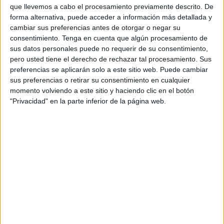
que llevemos a cabo el procesamiento previamente descrito. De
totalitarismos, contra quienes no les “temblará ni la voz ni
forma alternativa, puede acceder a información más detallada y
la mano”, pero siempre, con el discurso.
cambiar sus preferencias antes de otorgar o negar su
consentimiento.
Tenga en cuenta que algún procesamiento de
“Queremos hacer el cierre frente a una biblioteca porque
sus datos personales puede no requerir de su consentimiento,
queremos reivindicar la cultura frente a las empresas de
pero usted tiene el derecho de rechazar tal procesamiento. Sus
preferencias se aplicarán solo a este sitio web. Puede cambiar
juego, tanto presenciales como online, como viene en
sus preferencias o retirar su consentimiento en cualquier
nuestro programa”, recuerda el candidato de Unidas
momento volviendo a este sitio y haciendo clic en el botón
Podemos
al Congreso de los Diputados, Ramón
"Privacidad" en la parte inferior de la página web.
Rodríguez.
Agradeciendo el apoyo con el que han contado en esta
campaña, la candidata al Senado por esta formación,
Nabila Soliman, quiso despedirse aludiendo a la
protección que debe existir sobre la Ley de Violencia de
Género.
No van a permitir que se derogue, como así busca hacerlo
otras formaciones, pero sí creen conveniente que se