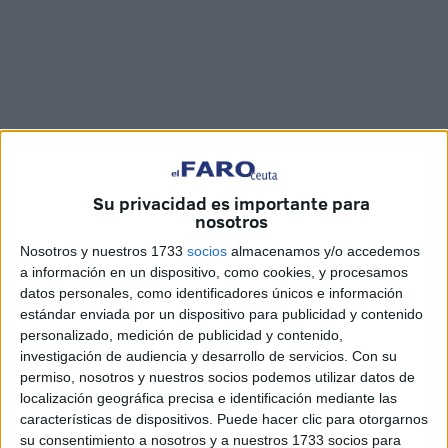
Su privacidad es importante para
nosotros
Nosotros y nuestros 1733
socios
almacenamos y/o accedemos
Imágenes: Raúl Gómez
a información en un dispositivo, como cookies, y procesamos
datos personales, como identificadores únicos e información
estándar enviada por un dispositivo para publicidad y contenido
personalizado, medición de publicidad y contenido,
investigación de audiencia y desarrollo de servicios.
Con su
Frente a la Biblioteca Pública del Estado, con un mensaje
permiso, nosotros y nuestros socios podemos utilizar datos de
directo para promover la cultura frente al juego online, es
localización geográfica precisa e identificación mediante las
como Unidas Podemos ha querido cerrar su
campaña
características de dispositivos. Puede hacer clic para otorgarnos
su consentimiento a nosotros y a nuestros 1733 socios para
electoral
. Defienden que llegan para luchar contra los