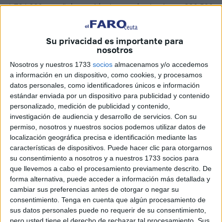
1.724.390 españoles residentes en el extranjero y 336.586
ciudadanos de otros países de la UE, residentes en
España y que desean votar aquí.
Su privacidad es importante para
nosotros
En el caso de Ceuta, el número de electores asciende a
61.928 (59.579 residentes en España y 2.139 en el
Nosotros y nuestros 1733
socios
almacenamos y/o accedemos
a información en un dispositivo, como cookies, y procesamos
extranjero, además de 30 residentes de la UE). Habrá 76
datos personales, como identificadores únicos e información
mesas electorales,
estándar enviada por un dispositivo para publicidad y contenido
Según ha informado el Instituto Nacional de Estadística
personalizado, medición de publicidad y contenido,
(INE), el censo electoral se podrá consultar del 7 al 14 de
investigación de audiencia y desarrollo de servicios.
Con su
permiso, nosotros y nuestros socios podemos utilizar datos de
abril en los ayuntamientos y en las delegaciones
localización geográfica precisa e identificación mediante las
provinciales de la Oficina del Censo Electoral.
características de dispositivos. Puede hacer clic para otorgarnos
Los electores residentes en el extranjero podrán
su consentimiento a nosotros y a nuestros 1733 socios para
comprobar sus datos de inscripción, en estas mismas
que llevemos a cabo el procesamiento previamente descrito. De
forma alternativa, puede acceder a información más detallada y
fechas, en los respectivos consulados. Si se observa algún
cambiar sus preferencias antes de otorgar o negar su
error u omisión en los datos contenidos en el censo
consentimiento.
Tenga en cuenta que algún procesamiento de
electoral, el plazo para presentar reclamación ante el
sus datos personales puede no requerir de su consentimiento,
ayuntamiento, el consulado o las delegaciones
pero usted tiene el derecho de rechazar tal procesamiento. Sus