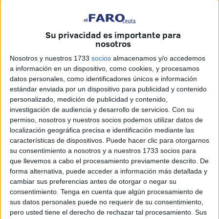
Su privacidad es importante para
nosotros
Nosotros y nuestros 1733
socios
almacenamos y/o accedemos
a información en un dispositivo, como cookies, y procesamos
datos personales, como identificadores únicos e información
estándar enviada por un dispositivo para publicidad y contenido
personalizado, medición de publicidad y contenido,
investigación de audiencia y desarrollo de servicios.
Con su
permiso, nosotros y nuestros socios podemos utilizar datos de
localización geográfica precisa e identificación mediante las
características de dispositivos. Puede hacer clic para otorgarnos
su consentimiento a nosotros y a nuestros 1733 socios para
El próximo miércoles, 22 de mayo, a Unidad Militar de
que llevemos a cabo el procesamiento previamente descrito. De
Emergencias (UME) llevará a cabo un simulacro en
forma alternativa, puede acceder a información más detallada y
nuestra ciudad en el que intervendrán distintas
cambiar sus preferencias antes de otorgar o negar su
consentimiento.
Tenga en cuenta que algún procesamiento de
corporaciones. Tal y como detalló el portavoz del
sus datos personales puede no requerir de su consentimiento,
Gobierno, Jacob Hachuel, en su comparecencia posterior
pero usted tiene el derecho de rechazar tal procesamiento. Sus