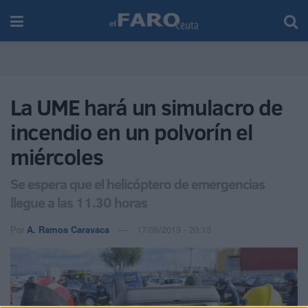
La UME hará un simulacro de
incendio en un polvorín el
miércoles
Se espera que el helicóptero de emergencias
llegue a las 11.30 horas
Por
A. Ramos Caravaca
17/05/2019 - 20:13