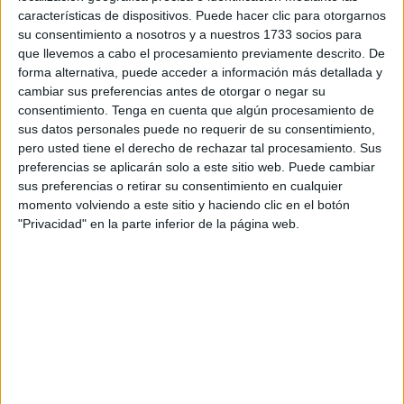
características de dispositivos. Puede hacer clic para otorgarnos
tras cinco meses como
jugador del equipo de Segunda
su consentimiento a nosotros y a nuestros 1733 socios para
División
. Información proporcionada por la Agencia
EFE
.
que llevemos a cabo el procesamiento previamente descrito. De
forma alternativa, puede acceder a información más detallada y
Ambos conjuntos han acordado poner fin a la cesión de
cambiar sus preferencias antes de otorgar o negar su
Marc Domènech
(19 años) después de que el delantero
consentimiento.
Tenga en cuenta que algún procesamiento de
balear haya optado por regresar a casa tras sufrir una
sus datos personales puede no requerir de su consentimiento,
pero usted tiene el derecho de rechazar tal procesamiento. Sus
rotura muscular que le impedirá jugar más esta temporada.
preferencias se aplicarán solo a este sitio web. Puede cambiar
sus preferencias o retirar su consentimiento en cualquier
Un periplo breve y frustrante para
momento volviendo a este sitio y haciendo clic en el botón
"Privacidad" en la parte inferior de la página web.
Marc Domènech