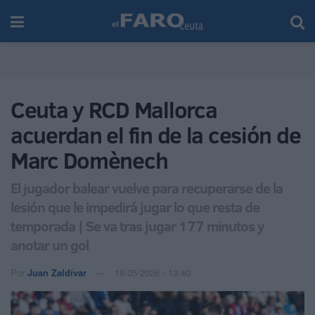
Ceuta y RCD Mallorca
acuerdan el fin de la cesión de
Marc Domènech
El jugador balear vuelve para recuperarse de la
lesión que le impedirá jugar lo que resta de
temporada | Se va tras jugar 177 minutos y
anotar un gol
Por
Juan Zaldívar
18/05/2026 - 13:40