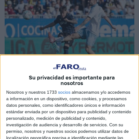
Su privacidad es importante para
nosotros
Agencia LOF
Nosotros y nuestros 1733
socios
almacenamos y/o accedemos
a información en un dispositivo, como cookies, y procesamos
datos personales, como identificadores únicos e información
estándar enviada por un dispositivo para publicidad y contenido
La
Agrupación Deportiva Ceuta
y el
Real Club
personalizado, medición de publicidad y contenido,
Deportivo Mallorca
han puesto
fin a la cesión
del joven
investigación de audiencia y desarrollo de servicios.
Con su
delantero balear,
Marc Domènech
, en el conjunto caballa.
permiso, nosotros y nuestros socios podemos utilizar datos de
Así, se pone fin a un corto periplo del jugador de 19 años
localización geográfica precisa e identificación mediante las