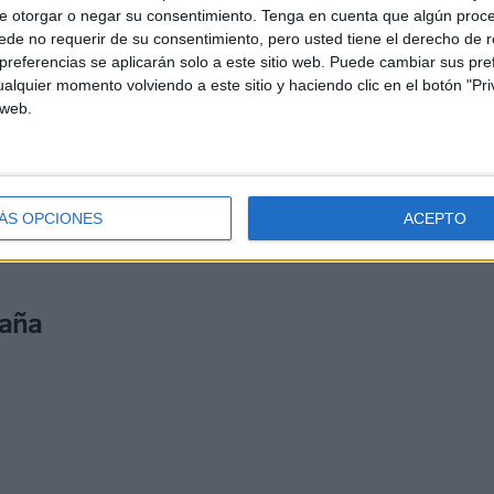
e otorgar o negar su consentimiento.
Tenga en cuenta que algún proc
an mostrado una
identidad propia
y han sabido
de no requerir de su consentimiento, pero usted tiene el derecho de r
referencias se aplicarán solo a este sitio web. Puede cambiar sus pref
alquier momento volviendo a este sitio y haciendo clic en el botón "Pri
 web.
esté sin jugarse nada en estas últimas dos jornadas,
laza de LaLiga Hypermotion
.
nda División siempre resulta complicado para los recién
ÁS OPCIONES
ACEPTO
han ido aclimatando poco a poco hasta ser un equipo más
paña