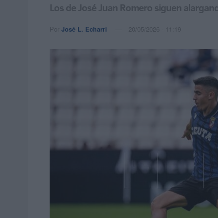
Los de José Juan Romero siguen alargando
Por
José L. Echarri
20/05/2026 - 11:19