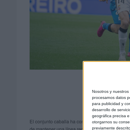
Nosotros y nuestro
procesamos datos per
para publicidad y co
desarrollo de servici
geográfica precisa e 
El conjunto caballa ha completado una tempora
otorgarnos su conse
previamente descrito
de mantener una línea regular de rendimiento a lo