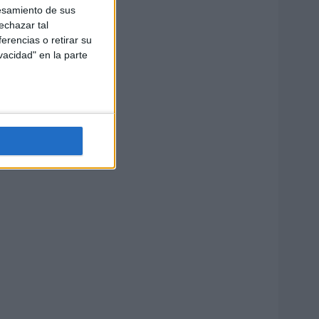
esamiento de sus
echazar tal
erencias o retirar su
vacidad" en la parte