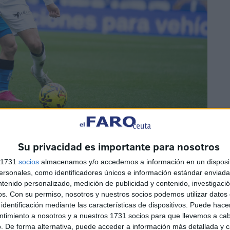
Su privacidad es importante para nosotros
s 1731
socios
almacenamos y/o accedemos a información en un disposit
sonales, como identificadores únicos e información estándar enviada 
ntenido personalizado, medición de publicidad y contenido, investigaci
os.
Con su permiso, nosotros y nuestros socios podemos utilizar datos 
identificación mediante las características de dispositivos. Puede hacer
da de
estabilidad competitiva
, en la que ha sido capaz
ntimiento a nosotros y a nuestros 1731 socios para que llevemos a ca
. De forma alternativa, puede acceder a información más detallada y 
 largo del curso. A pesar de los altibajos propios de esta