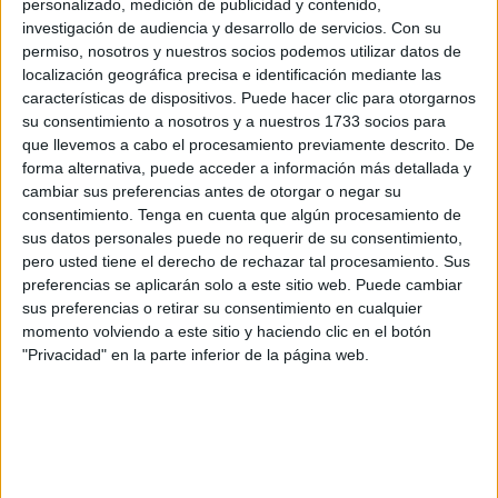
funcionarización
del personal laboral fijo
de la
personalizado, medición de publicidad y contenido,
investigación de audiencia y desarrollo de servicios.
Con su
Administración de la Ciudad Autónoma de Ceuta.
permiso, nosotros y nuestros socios podemos utilizar datos de
localización geográfica precisa e identificación mediante las
De acuerdo con lo trasladado por la organización sindical,
características de dispositivos. Puede hacer clic para otorgarnos
este acuerdo representa un
hito
para la estabilidad de la
su consentimiento a nosotros y a nuestros 1733 socios para
plantilla, garantizando la mejora de los derechos de los
que llevemos a cabo el procesamiento previamente descrito. De
empleados públicos de la región.
forma alternativa, puede acceder a información más detallada y
cambiar sus preferencias antes de otorgar o negar su
consentimiento.
Tenga en cuenta que algún procesamiento de
Un proceso basado en el concurso y
sus datos personales puede no requerir de su consentimiento,
la experiencia
pero usted tiene el derecho de rechazar tal procesamiento. Sus
preferencias se aplicarán solo a este sitio web. Puede cambiar
sus preferencias o retirar su consentimiento en cualquier
El principal avance conseguido, según lo que ha señalado
momento volviendo a este sitio y haciendo clic en el botón
UGT-SP, es que el acceso a la condición de funcionario se
"Privacidad" en la parte inferior de la página web.
realizará
exclusivamente por concurso
, eliminando por
completo la fase de oposición.
Esta medida responde a una defensa firme de la
justicia
social
, bajo la premisa de que los trabajadores que ya han