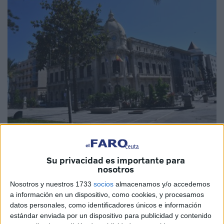
Imagen de archivo
Su privacidad es importante para
nosotros
Nosotros y nuestros 1733
socios
almacenamos y/o accedemos
La
Unión General de Trabajadoras y Trabajadores
a información en un dispositivo, como cookies, y procesamos
Servicios Públicos
(UGT-SP)
ha comunicado la
datos personales, como identificadores únicos e información
culminación de las negociaciones para regular la
estándar enviada por un dispositivo para publicidad y contenido