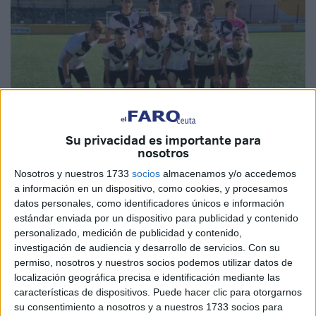
Su privacidad es importante para
nosotros
Imagen cedida
Nosotros y nuestros 1733
socios
almacenamos y/o accedemos
a información en un dispositivo, como cookies, y procesamos
datos personales, como identificadores únicos e información
estándar enviada por un dispositivo para publicidad y contenido
personalizado, medición de publicidad y contenido,
La
UCIDCE
de Ceuta no ha podido sacar nada positivo en
investigación de audiencia y desarrollo de servicios.
Con su
su duelo ante el Sevilla B. El conjunto de Ceuta no supo
permiso, nosotros y nuestros socios podemos utilizar datos de
como doblegar a un equipo andaluz que fue mucho más
localización geográfica precisa e identificación mediante las
características de dispositivos. Puede hacer clic para otorgarnos
eficaz y se llevó los tres puntos.
su consentimiento a nosotros y a nuestros 1733 socios para