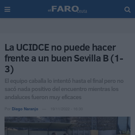
La UCIDCE no puede hacer
frente a un buen Sevilla B (1-
3)
El equipo caballa lo intentó hasta el final pero no
sacó nada positivo del encuentro mientras los
andaluces fueron muy eficaces
Por
Diego Naranjo
19/11/2022 - 16:30