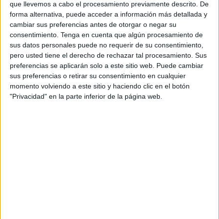
que llevemos a cabo el procesamiento previamente descrito. De
El
partido
que, fue disputado en el
‘José Benoliel’
,
forma alternativa, puede acceder a información más detallada y
comenzó con los dos equipos queriendo llegar al área rival
cambiar sus preferencias antes de otorgar o negar su
e imponerse en el juego.
consentimiento.
Tenga en cuenta que algún procesamiento de
sus datos personales puede no requerir de su consentimiento,
Eso sí, el empuje del equipo andaluz tuvo premio. En el
pero usted tiene el derecho de rechazar tal procesamiento. Sus
minuto 19, el colegiado Pozo señaló una pena máxima a
preferencias se aplicarán solo a este sitio web. Puede cambiar
favor del conjunto andaluz y Acuña no desaprovecharía la
sus preferencias o retirar su consentimiento en cualquier
momento volviendo a este sitio y haciendo clic en el botón
oportunidad.
"Privacidad" en la parte inferior de la página web.
El equipo ceutí intentó anteponerse y poner las tablas en
el marcador pero no tuvo fortuna. Con el resultado de 0-1
se llegó al tiempo de descanso.
La segunda parte comenzó muy bien para el filial sevillista,
ya que en el minuto 53 Colomer puso más tierra de por
medio.
Con el 0-2, los caballas veían el partido cuesta arriba pero
nunca dejó de creer. Gracias a esa insistencia, en el 71,