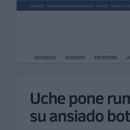
Contacto
Horarios de Barcos by Kikoto
Vuelos
Sorteo Cruz
SOCIEDAD
SUCESOS
FRONTERA
J
Uche pone rum
su ansiado bot