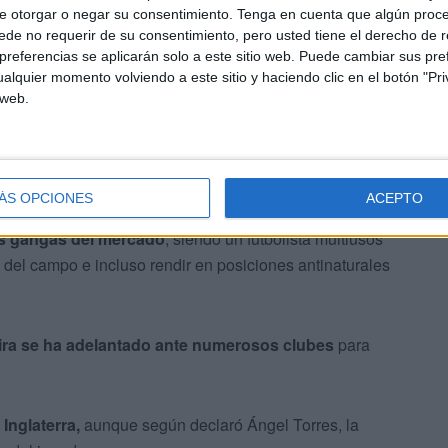
e otorgar o negar su consentimiento.
Tenga en cuenta que algún proc
de no requerir de su consentimiento, pero usted tiene el derecho de r
referencias se aplicarán solo a este sitio web. Puede cambiar sus pref
alquier momento volviendo a este sitio y haciendo clic en el botón "Pri
 web.
 por Uche
ÁS OPCIONES
ACEPTO
s gangas del mercado
, siendo un futbolista multiusos
 del campo e incluso rendir en posiciones antinaturales
reira se ha adelantado ante numerosos clubes
para
Inglaterra,
aunque según declaró Ángel Torres, la