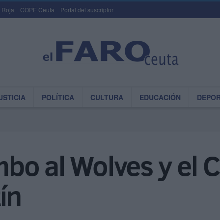
 Roja
COPE Ceuta
Portal del suscriptor
USTICIA
POLÍTICA
CULTURA
EDUCACIÓN
DEPO
bo al Wolves y el 
ín