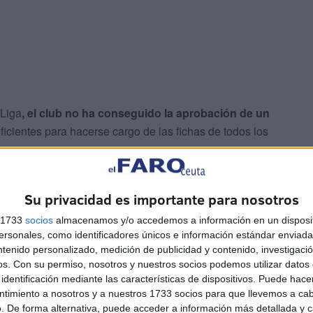
aLiga
, el club no ha conseguido la aprobación de un
ficientes para hacerse cargo de las fichas de todos los
ante los medios de comunicación cuando se le preguntó
Su privacidad es importante para nosotros
s 1733
socios
almacenamos y/o accedemos a información en un disposit
sonales, como identificadores únicos e información estándar enviada 
gador importante
, no me dejan avalar más", manifestó
ntenido personalizado, medición de publicidad y contenido, investigaci
os.
Con su permiso, nosotros y nuestros socios podemos utilizar datos 
identificación mediante las características de dispositivos. Puede hacer
ntimiento a nosotros y a nuestros 1733 socios para que llevemos a ca
terminante, al motor incombustible de los de José
. De forma alternativa, puede acceder a información más detallada y 