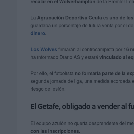
recalar en el Wolverhampton
de la Premier Le
La
Agrupación Deportiva Ceuta
es
uno de los
guardaba un porcentaje de futura venta por el de
dinero
.
Los Wolves
firmarán al centrocampista por
16 m
ha informado Diario AS y estará
vinculado al eq
Por ello, el futbolista
no formaría parte de la ex
segunda jornada de liga, una medida acordada ent
riesgo de lesión.
El Getafe, obligado a vender al f
El equipo azulón no quería desprenderse del mejo
con las inscripciones.