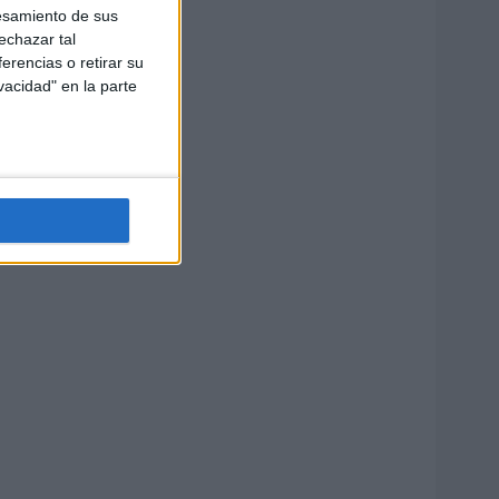
esamiento de sus
echazar tal
erencias o retirar su
vacidad" en la parte