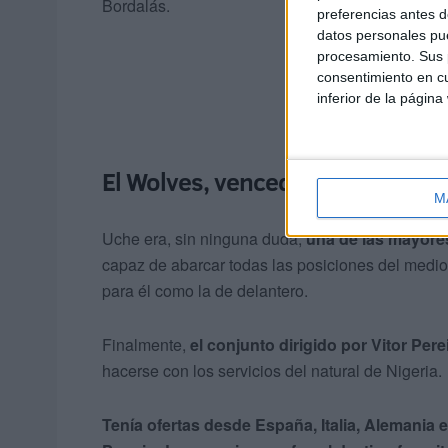
Bordalás.
preferencias antes d
datos personales pue
procesamiento. Sus p
consentimiento en cu
inferior de la página
El Wolves, vencedor de la ‘caza’
M
Uche era, sin ninguna duda,
una de las mayore
capaz de abarcar todas las posiciones del medio
para él como la de delantero.
Finalmente,
el conjunto dirigido por Vitor Pe
hacerse con los servicios del natural de Nigeria.
Tenía ofertas desde España, Italia, Alemania e 