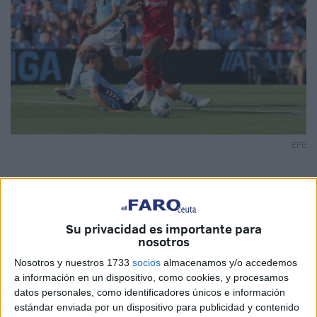
EFE
La situación de
Christantus Uche
, exjugador de la
Su privacidad es importante para
nosotros
Agrupación Deportiva Ceuta y que actualmente defiende
los colores del Getafe,
es algo tensa
, sin embargo,
Nosotros y nuestros 1733
socios
almacenamos y/o accedemos
cuando pisa el terreno de juego sigue siendo determinante
a información en un dispositivo, como cookies, y procesamos
datos personales, como identificadores únicos e información
no dejando que le intoxiquen las incógnitas de su futuro.
estándar enviada por un dispositivo para publicidad y contenido