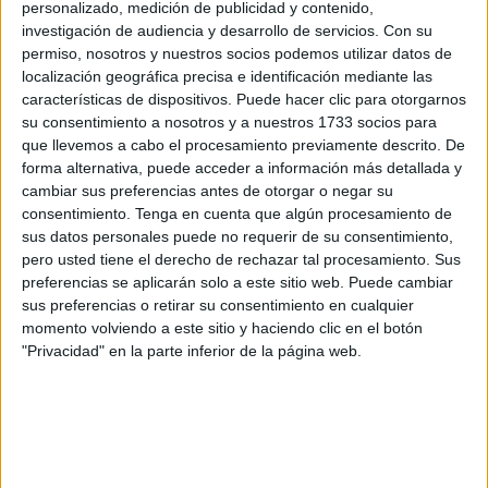
personalizado, medición de publicidad y contenido,
El nigeriano
ha anotado un tanto y repartido una
investigación de audiencia y desarrollo de servicios.
Con su
asistencia
en la primera jornada liguera a domicilio
ante
permiso, nosotros y nuestros socios podemos utilizar datos de
el Celta de Vigo.
localización geográfica precisa e identificación mediante las
características de dispositivos. Puede hacer clic para otorgarnos
Espectacular actuación
su consentimiento a nosotros y a nuestros 1733 socios para
que llevemos a cabo el procesamiento previamente descrito. De
forma alternativa, puede acceder a información más detallada y
El jugador, formado en el Moralo CP, asistió en el primer
cambiar sus preferencias antes de otorgar o negar su
tanto
cediéndole un auténtico caramelo
a su compañero
consentimiento.
Tenga en cuenta que algún procesamiento de
Adrián Liso.
sus datos personales puede no requerir de su consentimiento,
pero usted tiene el derecho de rechazar tal procesamiento. Sus
Ya en la segunda parte, Uche definió de manera brillante,
preferencias se aplicarán solo a este sitio web. Puede cambiar
sus preferencias o retirar su consentimiento en cualquier
gafando al guardameta y
anotando el segundo tanto
momento volviendo a este sitio y haciendo clic en el botón
para los visitantes.
"Privacidad" en la parte inferior de la página web.
El nigeriano
volvió a marcar en su debut
de temporada
en liga, el año pasado ya lo hizo frente al
Athletic de
Bilbao en San Mamés.