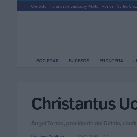
Contacto
Horarios de Barcos by Kikoto
Vuelos
Sorteo Cruz
SOCIEDAD
SUCESOS
FRONTERA
J
Christantus Uc
Ángel Torres, presidente del Getafe, confi
Por
Juan Zaldívar
09/07/2025 - 12:34