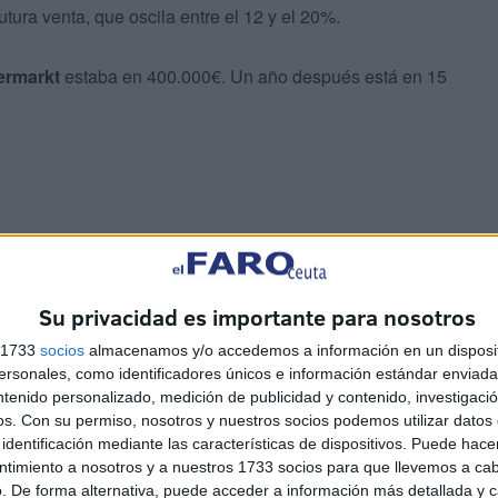
tura venta, que oscila entre el 12 y el 20%.
ermarkt
estaba en 400.000€. Un año después está en 15
che hasta el año 2028. La cláusula de rescisión se
Su privacidad es importante para nosotros
e, si la operación ronda los 20 millones, el club caballa
s 1733
socios
almacenamos y/o accedemos a información en un disposit
 que puede ayudar mucho al club en su nueva aventura
sonales, como identificadores únicos e información estándar enviada 
ntenido personalizado, medición de publicidad y contenido, investigaci
os.
Con su permiso, nosotros y nuestros socios podemos utilizar datos 
identificación mediante las características de dispositivos. Puede hacer
ntimiento a nosotros y a nuestros 1733 socios para que llevemos a ca
. De forma alternativa, puede acceder a información más detallada y 