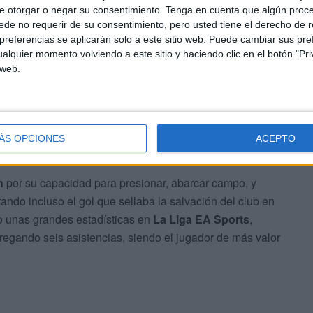
uropa
desde su debut con la camiseta del
Getafe CF
.
e otorgar o negar su consentimiento.
Tenga en cuenta que algún proc
 que el jugador, acostumbrado a ser mediocentro, tuviera
de no requerir de su consentimiento, pero usted tiene el derecho de r
referencias se aplicarán solo a este sitio web. Puede cambiar sus pref
José Bordalás
, anotando gol en su debut en
San
alquier momento volviendo a este sitio y haciendo clic en el botón "Pri
 web.
ÁS OPCIONES
ACEPTO
n
por su capacidad para presionar, abarcar campo, y
ndo incluso el gol que sellaba la salvación del club en
o unas grandes estadísticas en
La Liga EA Sports
,
regando seis asistencias, siendo el jugador de más valor