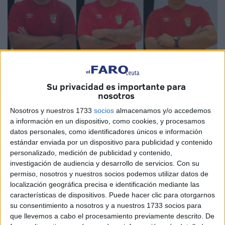
Su privacidad es importante para
nosotros
Imágenes cedidas
Nosotros y nuestros 1733
socios
almacenamos y/o accedemos
a información en un dispositivo, como cookies, y procesamos
datos personales, como identificadores únicos e información
estándar enviada por un dispositivo para publicidad y contenido
personalizado, medición de publicidad y contenido,
Este sábado 11 de octubre comienza la temporada de
investigación de audiencia y desarrollo de servicios.
Con su
División de Honor Juvenil en Ceuta, en la que
Puerto
permiso, nosotros y nuestros socios podemos utilizar datos de
Atlético y Deportivo UA Ceutí
comienzan a andar en el
localización geográfica precisa e identificación mediante las
características de dispositivos. Puede hacer clic para otorgarnos
grupo V de dicha competición
.
su consentimiento a nosotros y a nuestros 1733 socios para
que llevemos a cabo el procesamiento previamente descrito. De
El equipo filial de la UA Ceutí viajará hasta Granada