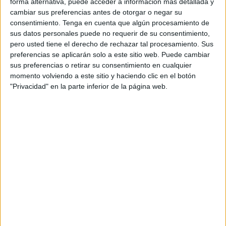
forma alternativa, puede acceder a información más detallada y
para su debut
, representando a la Ciudad Autónoma y
cambiar sus preferencias antes de otorgar o negar su
haciéndolo lo mejor que saben hacer dentro de un 40x20.
consentimiento.
Tenga en cuenta que algún procesamiento de
Para ese duelo, el equipo ya ha confirmado cuál será su
sus datos personales puede no requerir de su consentimiento,
cuerpo técnico.
pero usted tiene el derecho de rechazar tal procesamiento. Sus
preferencias se aplicarán solo a este sitio web. Puede cambiar
sus preferencias o retirar su consentimiento en cualquier
De nuevo, encabezados por Nepo
momento volviendo a este sitio y haciendo clic en el botón
"Privacidad" en la parte inferior de la página web.
El
Deportivo UA Ceutí
ha confirmado a través de sus
redes sociales que
Jaime Nepomuceno ‘Nepo’
seguirá
llevando la pizarra del equipo. Siguiendo con la tradición
familiar, Jaime tendrá delante otro reto en forma de otra
temporada en División de Honor Juvenil.
Carlos Espinosa Gurreo
, más conocido como ‘pepo’,
será el segundo de mando en el barco de ‘Nepo’. Hamed
Abdeselam ‘Sabu’ seguirá siendo parte de la familia del
Dvo UA Ceutí por un año más.