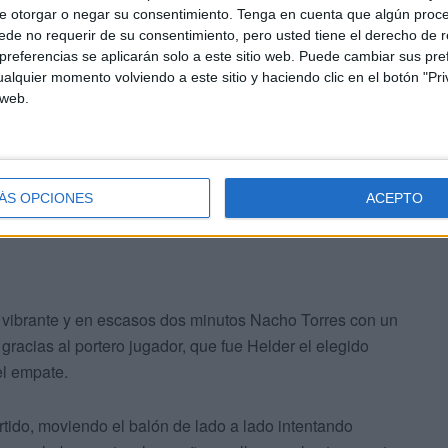
e otorgar o negar su consentimiento.
Tenga en cuenta que algún proc
de no requerir de su consentimiento, pero usted tiene el derecho de r
o en ventaja a los visitantes para poner el cuarto en el
referencias se aplicarán solo a este sitio web. Puede cambiar sus pref
lado.
alquier momento volviendo a este sitio y haciendo clic en el botón "Pri
 web.
ado, fruto del buen trabajo de los maños en línea
jo en la salida de balón de los blancos.
ÁS OPCIONES
ACEPTO
vió vibrante y en escasos dos minutos Nacho Torres con un
 gracias al portero jugador, que fue Helder el elegido
el empate.
artido, moviendo el balón de lado a lado intentando