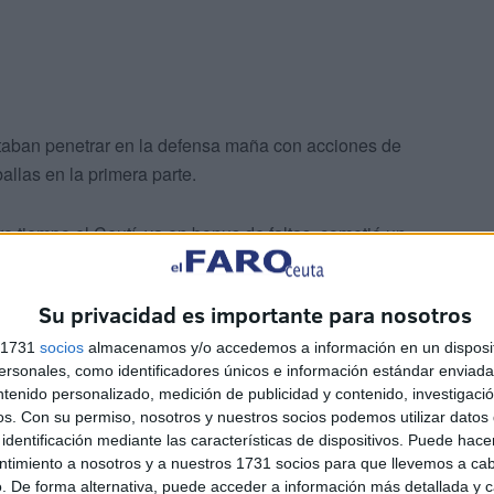
ntaban penetrar en la defensa maña con acciones de
allas en la primera parte.
ro tiempo el Ceutí, ya en bonus de faltas, cometió un
el 1-3 e irse al descanso con este resultado.
Su privacidad es importante para nosotros
ituación de las sensaciones de la primera pero los maños
s 1731
socios
almacenamos y/o accedemos a información en un disposit
sonales, como identificadores únicos e información estándar enviada 
ntenido personalizado, medición de publicidad y contenido, investigaci
os.
Con su permiso, nosotros y nuestros socios podemos utilizar datos 
identificación mediante las características de dispositivos. Puede hacer
ntimiento a nosotros y a nuestros 1731 socios para que llevemos a ca
. De forma alternativa, puede acceder a información más detallada y 