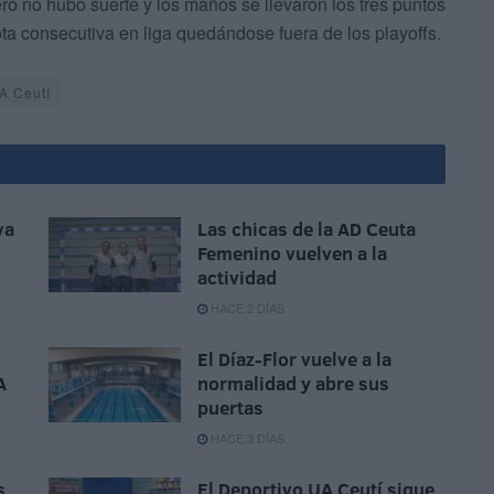
ro no hubo suerte y los maños se llevaron los tres puntos
ota consecutiva en liga quedándose fuera de los playoffs.
A Ceutí
va
Las chicas de la AD Ceuta
Femenino vuelven a la
actividad
HACE 2 DÍAS
El Díaz-Flor vuelve a la
A
normalidad y abre sus
puertas
HACE 3 DÍAS
s
El Deportivo UA Ceutí sigue