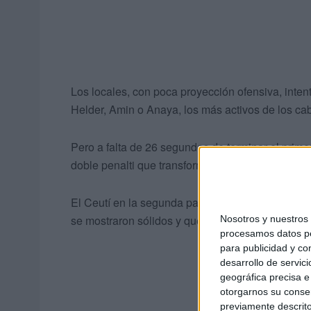
Los locales, con poca proyección ofensiva, inte
Helder, Amin o Anaya, los más activos de los cab
Pero a falta de 26 segundos de terminar el prime
doble penalti que transformó Tabuena para hacer 
El Ceutí en la segunda parte quería revertir la s
se mostraron sólidos y querían ir a por más.
Nosotros y nuestro
procesamos datos per
para publicidad y co
desarrollo de servici
geográfica precisa e 
otorgarnos su conse
previamente descrito