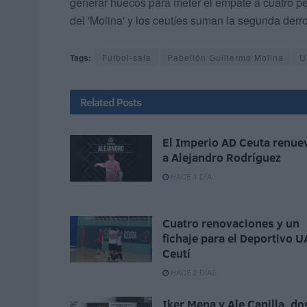
generar huecos para meter el empate a cuatro pe
del 'Molina' y los ceutíes suman la segunda derr
Tags:
Fútbol-sala
Pabellón Guillermo Molina
U
Related
Posts
El Imperio AD Ceuta renue
a Alejandro Rodríguez
HACE 1 DÍA
Cuatro renovaciones y un
fichaje para el Deportivo U
Ceutí
HACE 2 DÍAS
Iker Mena y Ale Capilla, do