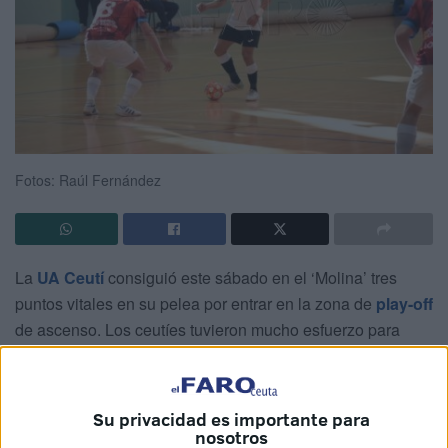
Fotos: Raúl Fernández
La
UA Ceutí
consiguió este sábado en el ‘Molina’ tres
puntos vitales en su pelea por entrar en la zona de
play-off
de ascenso. Los ceutíes tuvieron mucho esfuerzo para
sumar el triunfo, pero lo consiguieron y siguen
acercándose a su objetivo.
Su privacidad es importante para
El equipo de Tomás de Dios necesitaba ganar el partido
nosotros