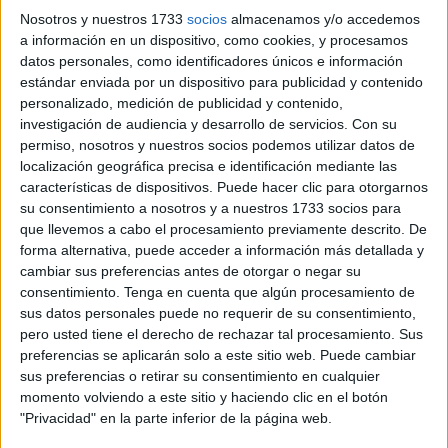
ante un rival directo. El Full Energía Zaragoza también se
Nosotros y nuestros 1733
socios
almacenamos y/o accedemos
la jugaba, así que iba a ser un partido entre dos equipos
a información en un dispositivo, como cookies, y procesamos
que están peleando por entrar en play-off.
datos personales, como identificadores únicos e información
estándar enviada por un dispositivo para publicidad y contenido
El conjunto caballa llegaba tocada tras la última
derrota
personalizado, medición de publicidad y contenido,
fuera de
casa
, por eso iba a darlo todo para sumar los tres
investigación de audiencia y desarrollo de servicios.
Con su
puntos. La victoria le aseguraba distanciar a un rival en la
permiso, nosotros y nuestros socios podemos utilizar datos de
localización geográfica precisa e identificación mediante las
lucha por entrar en la zona alta, así que desde el primer
características de dispositivos. Puede hacer clic para otorgarnos
minuto iba a estar metido en el choque.
su consentimiento a nosotros y a nuestros 1733 socios para
que llevemos a cabo el procesamiento previamente descrito. De
forma alternativa, puede acceder a información más detallada y
cambiar sus preferencias antes de otorgar o negar su
consentimiento.
Tenga en cuenta que algún procesamiento de
sus datos personales puede no requerir de su consentimiento,
pero usted tiene el derecho de rechazar tal procesamiento. Sus
preferencias se aplicarán solo a este sitio web. Puede cambiar
sus preferencias o retirar su consentimiento en cualquier
momento volviendo a este sitio y haciendo clic en el botón
"Privacidad" en la parte inferior de la página web.