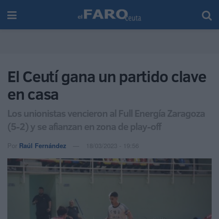
El Ceutí gana un partido clave
en casa
Los unionistas vencieron al Full Energía Zaragoza
(5-2) y se afianzan en zona de play-off
Por
Raúl Fernández
18/03/2023 - 19:56