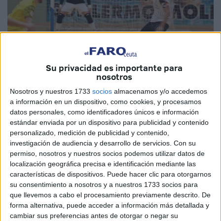
Su privacidad es importante para
nosotros
Nosotros y nuestros 1733
socios
almacenamos y/o accedemos
Imagen de archivo
a información en un dispositivo, como cookies, y procesamos
datos personales, como identificadores únicos e información
estándar enviada por un dispositivo para publicidad y contenido
personalizado, medición de publicidad y contenido,
investigación de audiencia y desarrollo de servicios.
Con su
La Unión África Ceutí
visita este sábado Leganés, en un
permiso, nosotros y nuestros socios podemos utilizar datos de
duelo clave para los de Ceuta por salir del descenso. El
localización geográfica precisa e identificación mediante las
características de dispositivos. Puede hacer clic para otorgarnos
encuentro es de lo más importantes ya que la
UA Ceutí
su consentimiento a nosotros y a nuestros 1733 socios para
tiene que ganar sí o sí al conjunto pepinero para salir de la
que llevemos a cabo el procesamiento previamente descrito. De
zona de descenso.
forma alternativa, puede acceder a información más detallada y
cambiar sus preferencias antes de otorgar o negar su